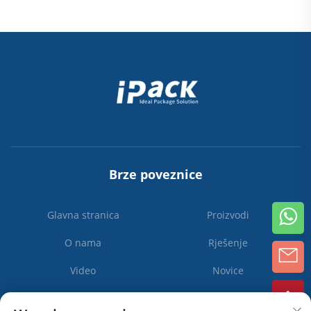
Brze poveznice
Glavna stranica
Proizvodi
O nama
Rješenje
Video
Novice
Kontaktiraj nas