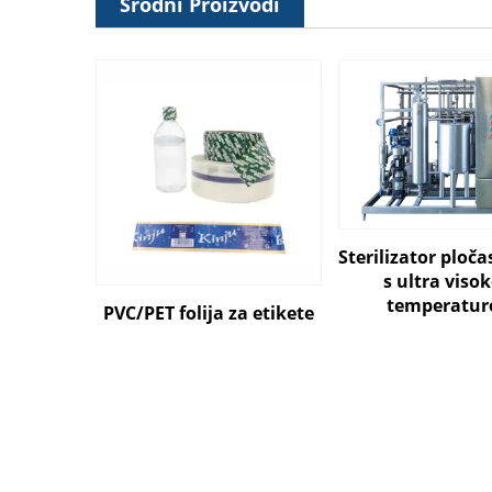
Srodni Proizvodi
Sterilizator ploča
s ultra vis
temperatu
PVC/PET folija za etikete