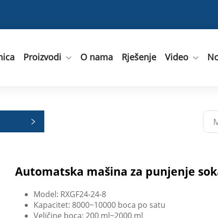
nica
Proizvodi
O nama
Rješenje
Video
No
Automatska mašina za punjenje sok
Model: RXGF24-24-8
Kapacitet: 8000~10000 boca po satu
Veličine boca: 200 ml~2000 ml