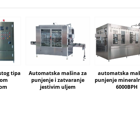
stog tipa
Automatska mašina za
automatska maš
okom
punjenje i zatvaranje
punjenje mineral
rom
jestivim uljem
6000BPH