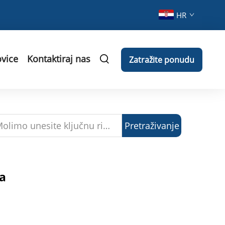
HR
vice
Kontaktiraj nas
Zatražite ponudu
Pretraživanje
a