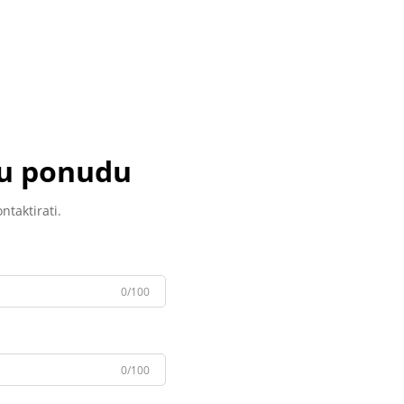
nu ponudu
ntaktirati.
0/100
0/100