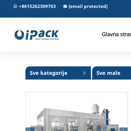
+8615262309703
[email protected]
Glavna stra
Sve kategorije
Sve male
kategorije