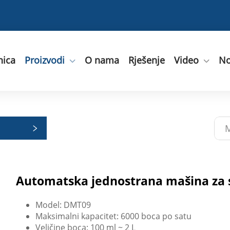
nica
Proizvodi
O nama
Rješenje
Video
No
Automatska jednostrana mašina za s
Model: DMT09
Maksimalni kapacitet: 6000 boca po satu
Veličine boca: 100 ml ~ 2 L