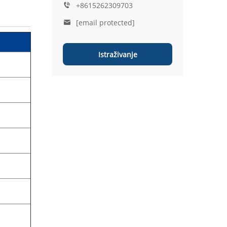
+8615262309703
[email protected]
Istraživanje