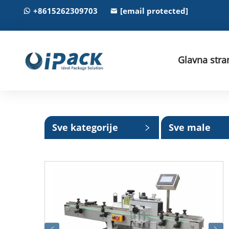
+8615262309703
[email protected]
Glavna stra
Sve kategorije
Sve male
kategorije