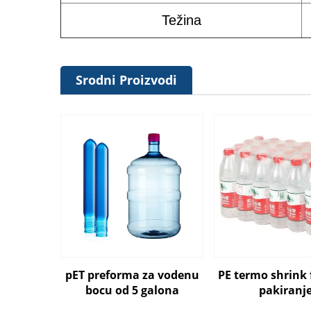
Težina
Srodni Proizvodi
pET preforma za vodenu
PE termo shrink f
bocu od 5 galona
pakiranj