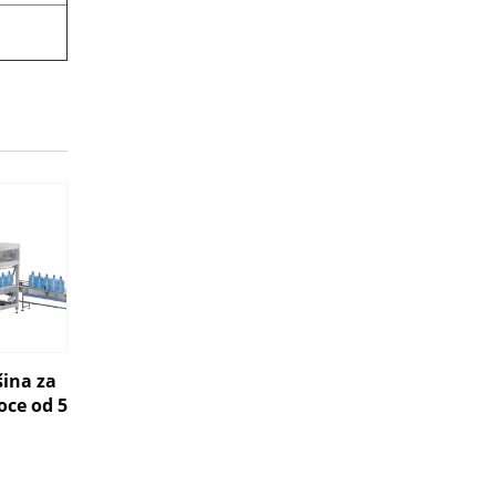
ina za
oce od 5