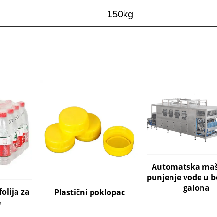
150kg
Automatska maš
punjenje vode u b
galona
olija za
Plastični poklopac
e