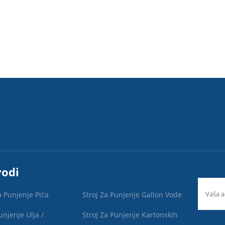
vodi
a Punjenje Pića
Stroj Za Punjenje Gallon Vode
unjenje Ulja /
Stroj Za Punjenje Kartonskih