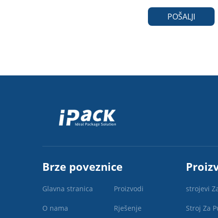
POŠALJI
Brze poveznice
Proiz
Glavna stranica
Proizvodi
strojevi Z
O nama
Rješenje
Stroj Za P