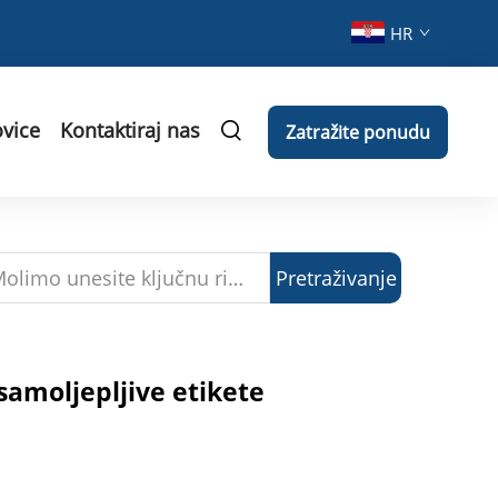
HR
vice
Kontaktiraj nas
Zatražite ponudu
Pretraživanje
amoljepljive etikete