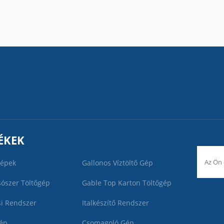
ÉKEK
gépek
Gallonos Víztöltő Gép
sószer Töltőgép
Gable Top Karton Töltőgép
si Rendszer
Italkészítő Rendszer
ép
Csomagoló Gép