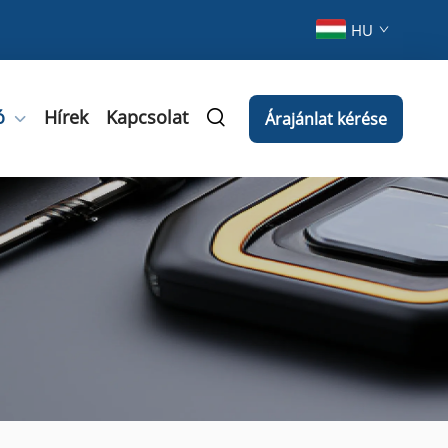
HU
ó
Hírek
Kapcsolat
Árajánlat kérése