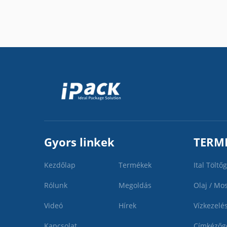
Gyors linkek
TERM
Kezdőlap
Termékek
Ital Töltő
Rólunk
Megoldás
Olaj / Mo
Videó
Hírek
Vízkezelé
Kapcsolat
Címkézőg