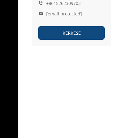
+8615262309703
[email protected]
KËRKESE