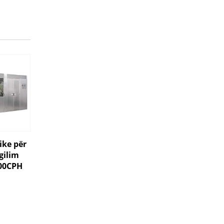
ke për
gilim
00CPH