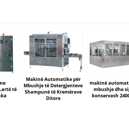
Makinë Automatike për
 me
makinë automati
Mbushje të Detergjenteve
Lartë të
mbushje dhe si
Shampunë të Kremërave
aka
konservash 240
Ditore