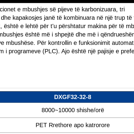
cionet e mbushjes së pijeve të karbonizuara, tri
s dhe kapakosjes janë të kombinuara në një trup të
, është e lehtë për t'u përshtatur makina për të m
i mbushjes është më i shpejtë dhe më i qëndrueshë
ve mbushëse. Për kontrollin e funksionimit automat
m i programeve (PLC). Ajo është një pajisje e pref
DXGF32-32-8
8000~10000 shishe/orë
PET Rrethore apo katrorore