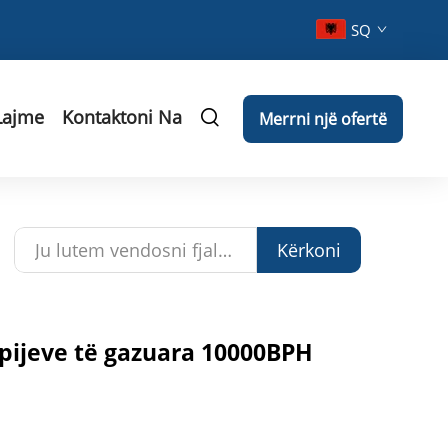
SQ
Lajme
Kontaktoni Na
Merrni një ofertë
Kërkoni
pijeve të gazuara 10000BPH