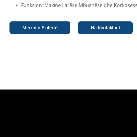
Funksion :Makinë Larëse Mbushëse dhe Korkosës
Merrni një ofertë
Na Kontaktoni