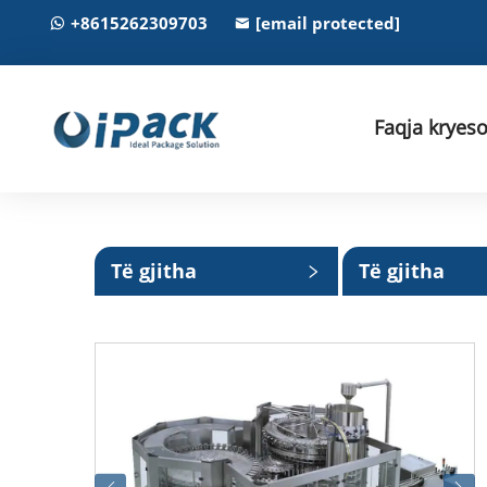
+8615262309703
[email protected]
Faqja kryes
Të gjitha
Të gjitha
kategoritë
kategoritë e
vogla