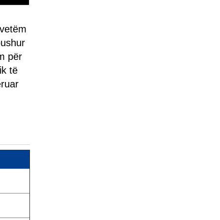
 vetëm
bushur
m për
ik të
eruar