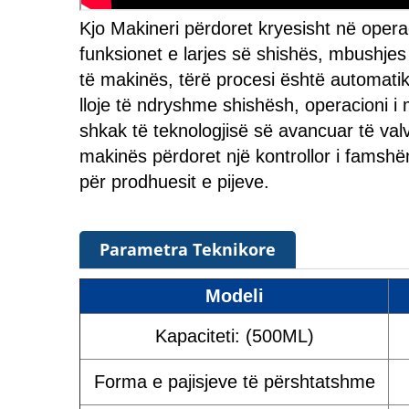
Kjo Makineri përdoret kryesisht në opera
funksionet e larjes së shishës, mbushje
të makinës, tërë procesi është automatik
lloje të ndryshme shishësh, operacioni 
shkak të teknologjisë së avancuar të val
makinës përdoret një kontrollor i famshë
për prodhuesit e pijeve.
Parametra Teknikore
Modeli
Kapaciteti: (500ML)
Forma e pajisjeve të përshtatshme