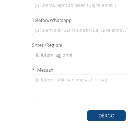
Telefon/Whatsapp
Shteti/Regioni
Ju lutemi zgjidhni
Mesazh
DËRGO