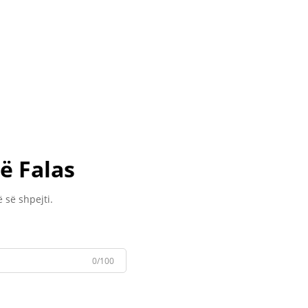
ë Falas
 së shpejti.
0/100