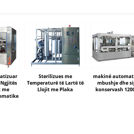
atizuar
Sterilizues me
makinë automati
Ngjitës
Temperaturë të Lartë të
mbushje dhe si
k me
Llojit me Plaka
konservash 120
tomatike