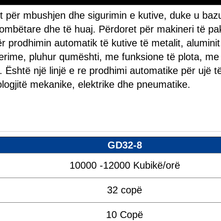
ht për mbushjen dhe sigurimin e kutive, duke u baz
ombëtare dhe të huaj. Përdoret për makineri të pa
 prodhimin automatik të kutive të metalit, aluminit
, perime, pluhur qumështi, me funksione të plota, me
 Është një linjë e re prodhimi automatike për ujë t
ologjitë mekanike, elektrike dhe pneumatike.
GD32-8
10000 -12000 Kubikë/orë
32 copë
10 Copë