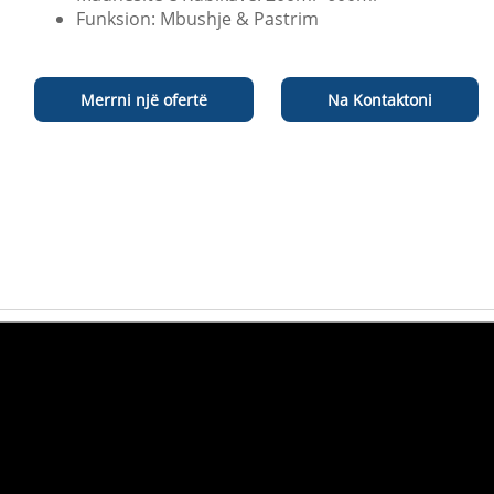
Funksion: Mbushje & Pastrim
Merrni një ofertë
Na Kontaktoni