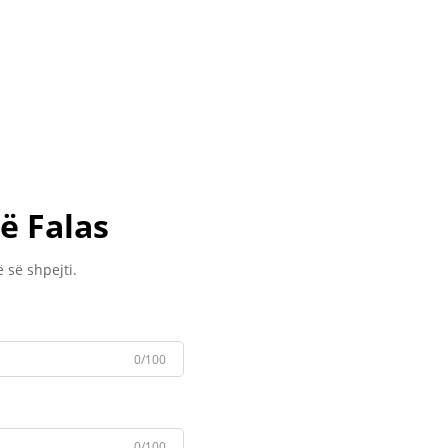
ë Falas
 së shpejti.
0/100
0/100