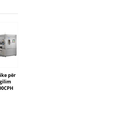
ke për
gilim
00CPH