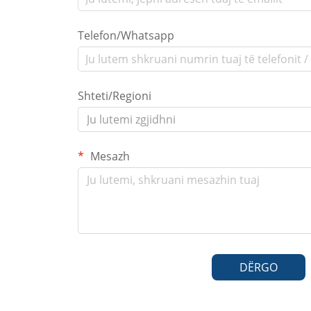
Telefon/Whatsapp
Shteti/Regioni
Ju lutemi zgjidhni
Mesazh
DËRGO