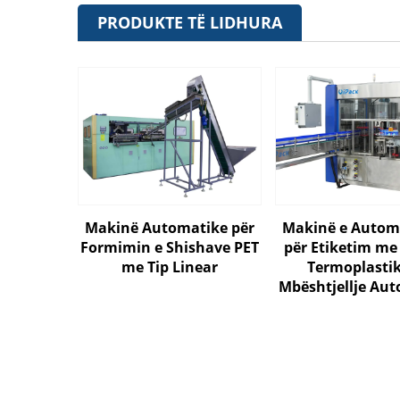
PRODUKTE TË LIDHURA
Makinë Automatike për
Makinë e Autom
Formimin e Shishave PET
për Etiketim me 
me Tip Linear
Termoplasti
Mbështjellje Au