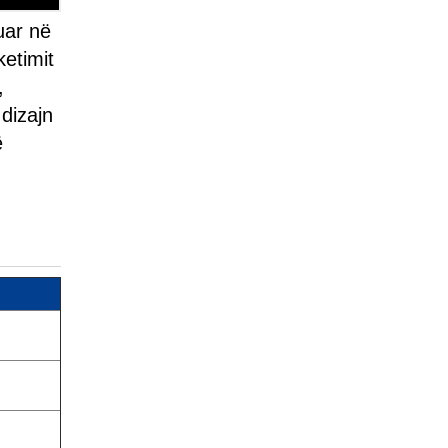
uar në
ketimit
,
 dizajn
ë