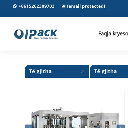
+8615262309703
[email protected]
Faqja kryes
Të gjitha
Të gjitha
kategoritë
kategoritë e
vogla