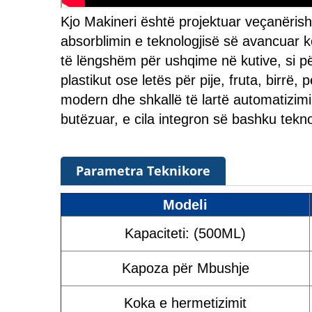
Kjo Makineri është projektuar veçanëris
absorblimin e teknologjisë së avancuar k
të lëngshëm për ushqime në kutive, si për
plastikut ose letës për pije, fruta, birrë
modern dhe shkallë të lartë automatizimi.
butëzuar, e cila integron së bashku tekn
Parametra Teknikore
Modeli
Kapaciteti: (500ML)
Kapoza për Mbushje
Koka e hermetizimit