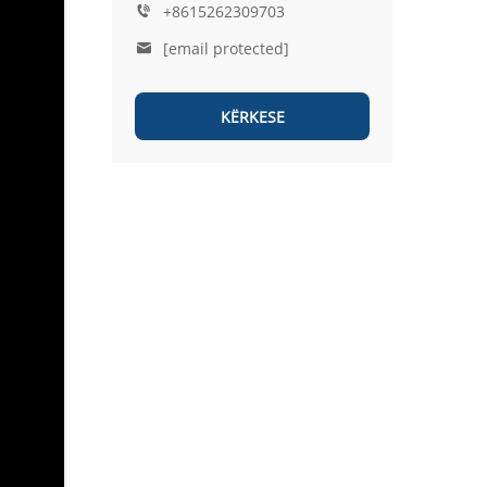
+8615262309703
[email protected]
KËRKESE