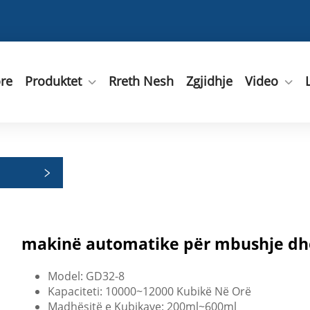
ore
Produktet
Rreth Nesh
Zgjidhje
Video
makinë automatike për mbushje dhe
Model: GD32-8
Kapaciteti: 10000~12000 Kubikë Në Orë
Madhësitë e Kubikave: 200ml~600ml