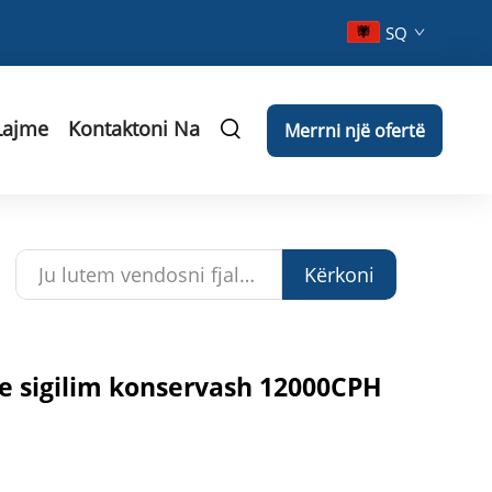
SQ
Lajme
Kontaktoni Na
Merrni një ofertë
Kërkoni
 sigilim konservash 12000CPH