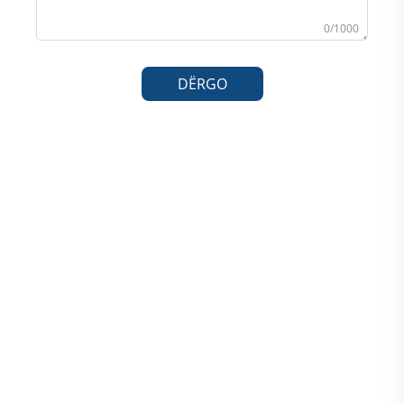
0/1000
DËRGO