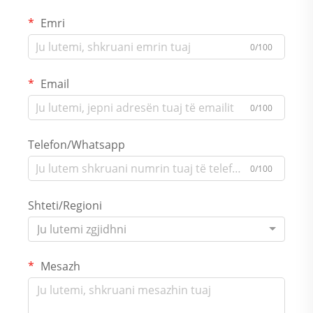
Emri
0/100
Email
0/100
Telefon/Whatsapp
0/100
Shteti/Regioni
Ju lutemi zgjidhni
Mesazh