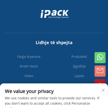
Lidhje të shpejta
Faqja kryesore
Produktet
Rreth Nesh
Zgjidhje
Video
Lajme
Kontaktoni Na
We value your privacy
We use cookies and similar tools to provide our services. If
you don't want to accept all cookies, click Personalize