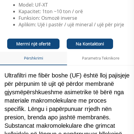
Model: UF-XT
Kapacitet: 1ton ~10 ton / orë
Funksion: Osmozë inverse
Aplikim: Ujë i pastër / ujë mineral / ujë për pirje
Merrni një ofertë
Na Kontaktoni
Përshkrimi
Parametra Teknikore
Ultrafiltri me fibër boshe (UF) është lloj pajisjeje
për përpunim të ujit që përdor membranë
gjysmëpërshkueshme asimetrike të bërë nga
materiale makromolekulare me proces
specifik. Lëngu i papërpunuar rrjedh nën
presion, brenda apo jashtë membranës.
Substancat makromolekulare dhe grimcat
kolloidale në lëngun e papërpunuar bllokojnë