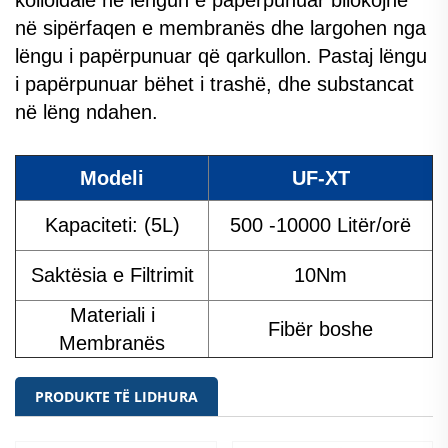
në sipërfaqen e membranës dhe largohen nga
lëngu i papërpunuar që qarkullon. Pastaj lëngu
i papërpunuar bëhet i trashë, dhe substancat
në lëng ndahen.
Modeli
UF-XT
Kapaciteti: (5L)
500 -10000 Litër/orë
Saktësia e Filtrimit
10Nm
Materiali i
Fibër boshe
Membranës
PRODUKTE TË LIDHURA