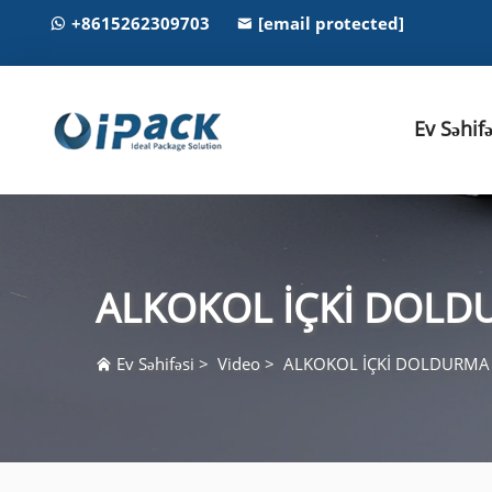
+8615262309703
[email protected]
Ev Səhifə
ALKOKOL İÇKİ DOLD
Ev Səhifəsi
>
Video
>
ALKOKOL İÇKİ DOLDURMA