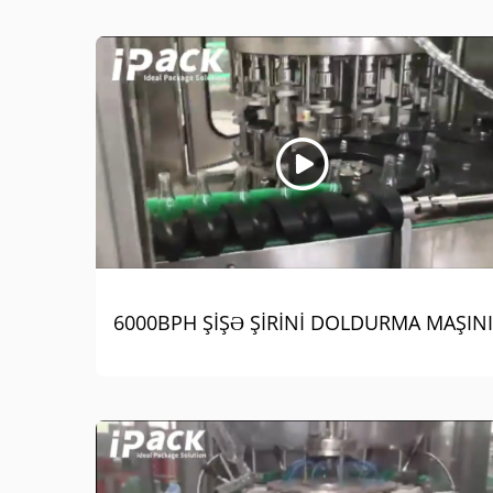
6000BPH ŞİŞƏ ŞİRİNİ DOLDURMA MAŞINI