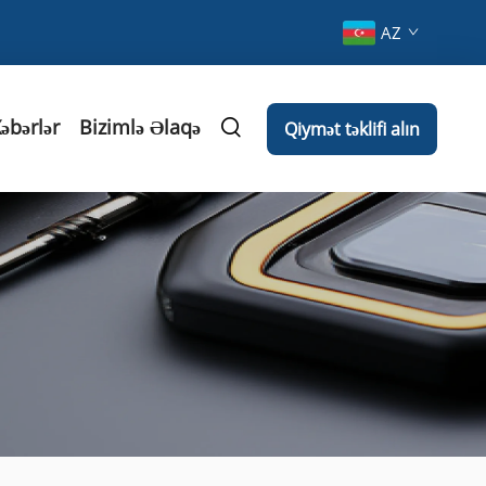
AZ
əbərlər
Bizimlə Əlaqə
Qiymət təklifi alın