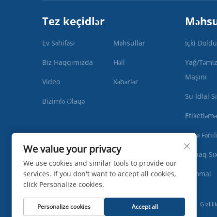
Tez keçidlər
Məhsu
Ev Səhifəsi
Məhsullar
i̇çki Dol
Biz Haqqımızda
Həll
Yağ/Təmiz
Maşını
Video
Xəbərlər
Su İdlal S
Bizimlə Əlaqə
Etiketləm
Şüşə Fənil
We value your privacy
Qapaq Sı
We use cookies and similar tools to provide our
services. If you don't want to accept all cookies,
Xammal
click Personalize cookies.
Müəllif hüquqları © Zhangjiagang Ipack Machine Co., Ltd -
Gizlili
Personalize cookies
Accept all