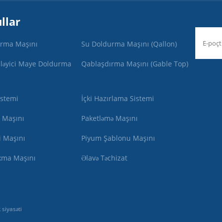
llar
durma Maşını
Su Doldurma Maşını (Qallon)
ləyici Maye Doldurma
Qablaşdırma Maşını (Gable Top)
istemi
İçki Hazırlama Sistemi
ə Maşını
Paketləmə Maşını
i Maşını
Piyum Şablonu Maşını
xma Maşını
Əlavə Təchizat
k siyasəti