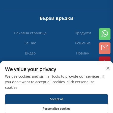
Бързи връзки
Начална страница
Продукти
За Нас
Решение
Видео
Новини
Свържете Се с Нас
We value your privacy
We use cookies and similar tools to provide our services. If
you don't want to accept all cookies, click Personalize
Абонирай
cookies.
се
Accept all
Всички права запазени © Zhangjiagang Ipack Machine Co., Ltd -
Personalize cookies
Политика за поверителност