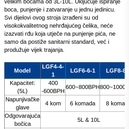
velikim bocama od 3L-10L. Uključuje ispiranje
boca, punjenje i zatvaranje u jednu jedinicu.
Svi dijelovi ovog stroja izrađeni su od
visokokvalitetnog nehrđajućeg čelika, neće
izazvati rđu koja utječe na punjenje pića, ne
samo da postiže sanitarni standard, već i
produžuje vijek trajanja.
LGF4-4-
Model
LGF6-6-1
LGF8-8-
1
Kapacitet:
400
600~800BPH
800~1000
(5L)
-600BPH
Napunjivačke
4 kom
6 komada
8 komad
glave
Odgovarajuća
5L & 10L
bočica