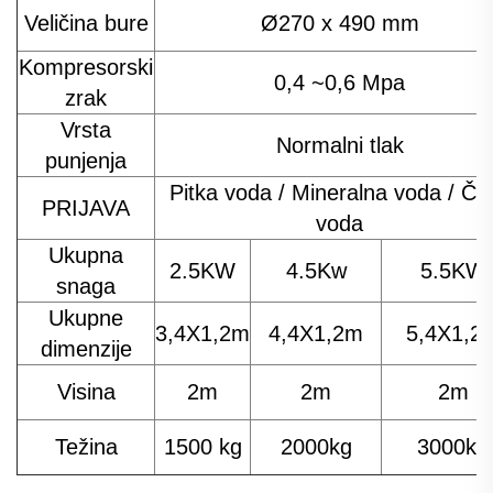
Veličina bure
Ø270 x 490 mm
Kompresorski
0,4 ~0,6 Mpa
zrak
Vrsta
Normalni tlak
punjenja
Pitka voda / Mineralna voda / Čis
PRIJAVA
voda
Ukupna
2.5KW
4.5Kw
5.5KW
snaga
Ukupne
3,4X1,2m
4,4X1,2m
5,4X1,2
dimenzije
Visina
2m
2m
2m
Težina
1500 kg
2000kg
3000kg