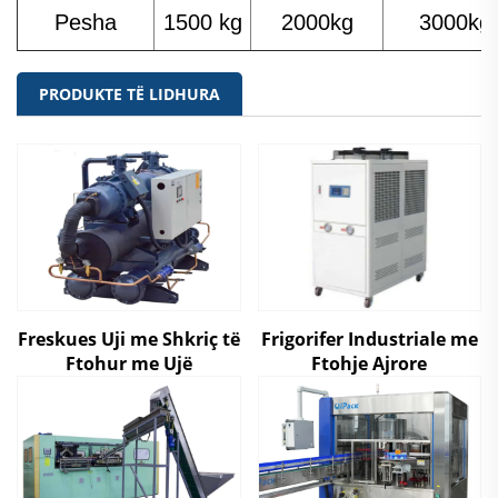
Pesha
1500 kg
2000kg
3000kg
PRODUKTE TË LIDHURA
Freskues Uji me Shkriç të
Frigorifer Industriale me
Ftohur me Ujë
Ftohje Ajrore