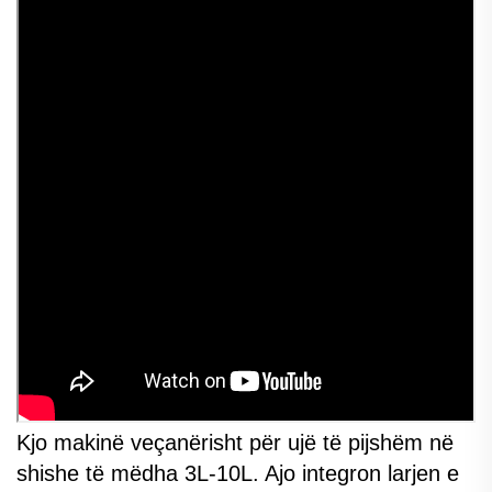
Kjo makinë veçanërisht për ujë të pijshëm në
shishe të mëdha 3L-10L. Ajo integron larjen e