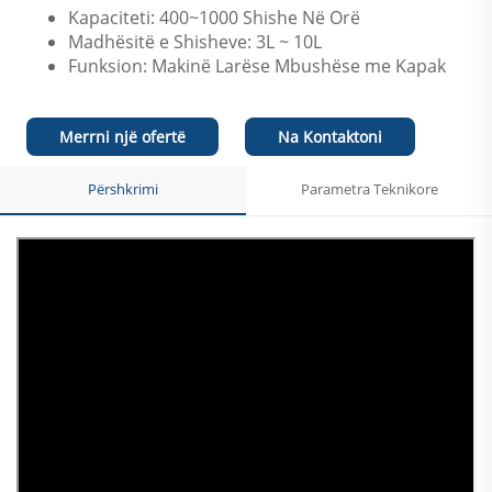
Kapaciteti: 400~1000 Shishe Në Orë
Madhësitë e Shisheve: 3L ~ 10L
Funksion: Makinë Larëse Mbushëse me Kapak
Merrni një ofertë
Na Kontaktoni
Përshkrimi
Parametra Teknikore