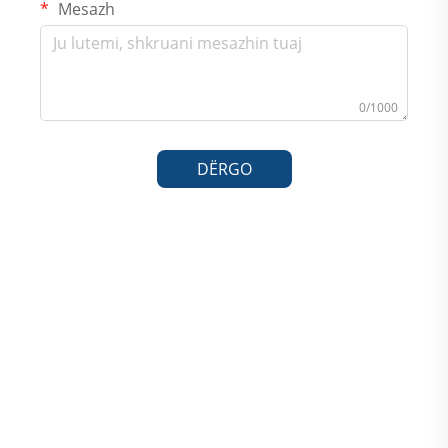
Mesazh
0/1000
DËRGO