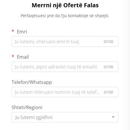
Merrni një Ofertë Falas
Përfaqësuesi ynë do t’ju kontaktojë së shpejti.
Emri
0/100
Email
0/100
Telefon/Whatsapp
0/100
Shteti/Regioni
Ju lutemi zgjidhni