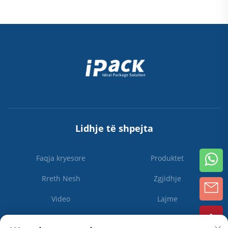
Lidhje të shpejta
Faqja kryesore
Produktet
Rreth Nesh
Zgjidhje
Video
Lajme
Kontaktoni Na