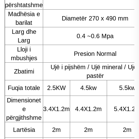
përshtatshme
Madhësia e
Diametër 270 x 490 mm
barilat
Larg dhe
0.4 ~0.6 Mpa
Larg
Lloji i
Presion Normal
mbushjes
Ujë i pijshëm / Ujë mineral / Ujë 
Zbatimi
pastër
Fuqia totale
2.5KW
4.5kw
5.5kw
Dimensionet
e
3.4X1.2m
4.4X1.2m
5.4X1.2
përgjithshme
Lartësia
2m
2m
2m