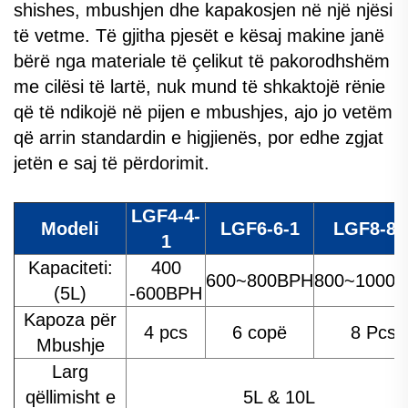
shishes, mbushjen dhe kapakosjen në një njësi
të vetme. Të gjitha pjesët e kësaj makine janë
bërë nga materiale të çelikut të pakorodhshëm
me cilësi të lartë, nuk mund të shkaktojë rënie
që të ndikojë në pijen e mbushjes, ajo jo vetëm
që arrin standardin e higjienës, por edhe zgjat
jetën e saj të përdorimit.
LGF4-4-
Modeli
LGF6-6-1
LGF8-8-
1
Kapaciteti:
400
600~800BPH
800~1000
(5L)
-600BPH
Kapoza për
4 pcs
6 copë
8 Pcs
Mbushje
Larg
qëllimisht e
5L & 10L