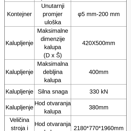
Unutarnji
Kontejner
promjer
φ5 mm-200 mm
uloška
Maksimalne
dimenzije
Kalupljenje
420X500mm
kalupa
(D x Š)
Maksimalna
Kalupljenje
debljina
400mm
kalupa
Kalupljenje
Silna snaga
330 kN
Hod otvaranja
Kalupljenje
380mm
kalupa
Veličina
Hod otvaranja
stroja i
2180*770*1960mm