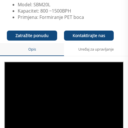
Model: SBM20L
Kapacitet: 800 ~1500BPH
Primjena: Formiranje PET boca
Zatražite ponudu
Kontaktirajte nas
Opis
Uređaj za upravljanje