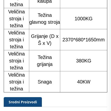
kalupa
težina
Veličina
Težina
stroja i
1000KG
glavnog stroja
težina
Veličina
Grijanje (D x
stroja i
2370*680*1650mm
Š x V)
težina
Veličina
Težina
stroja i
380KG
grijanja
težina
Veličina
stroja i
Snaga
40KW
težina
Srodni Proizvodi