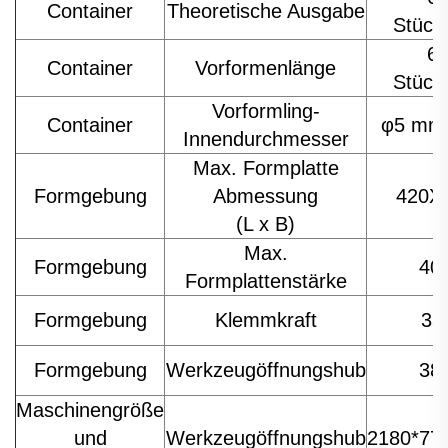
Container
Theoretische Ausgabe
Stück
60
Container
Vorformenlänge
Stück
Vorformling-
Container
φ5 mm
Innendurchmesser
Max. Formplatte
Formgebung
Abmessung
420X
(L x B)
Max.
Formgebung
40
Formplattenstärke
Formgebung
Klemmkraft
33
Formgebung
Werkzeugöffnungshub
38
Maschinengröße
und
Werkzeugöffnungshub
2180*77