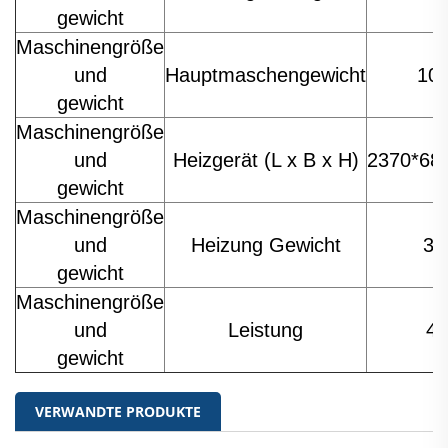
gewicht
Maschinengröße
und
Hauptmaschengewicht
100
gewicht
Maschinengröße
und
Heizgerät (L x B x H)
2370*68
gewicht
Maschinengröße
und
Heizung Gewicht
38
gewicht
Maschinengröße
und
Leistung
4
gewicht
VERWANDTE PRODUKTE