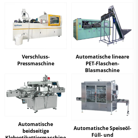
Verschluss-
Automatische lineare
Pressmaschine
PET-Flaschen-
Blasmaschine
Automatische
Automatische Speiseöl-
beidseitige
Füll- und
Klebeetikettiermaschine