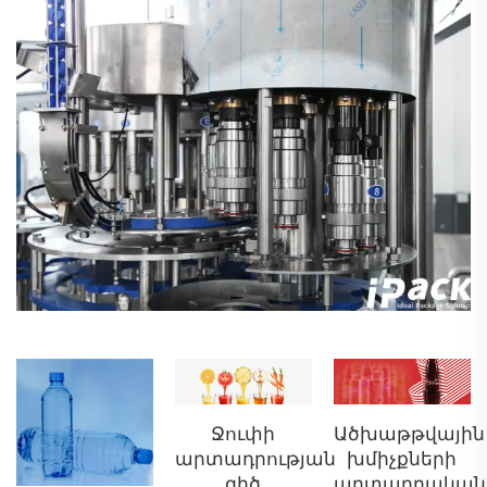
Ջուփի
Ածխաթթվային
արտադրության
խմիչքների
գիծ
արտադրական