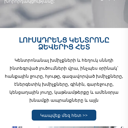
խորհրդակցությանը:
ԼՈՒՍԱԴՐԵՆՑ ԿԵՆՏՐՈՆԸ
ՁԵՎԵՐԻՑ ՀԵՏ
Կենտրոնանալ խմիչքների և հեղուկ սննդի
ինտեգրված լուծումների վրա, ինչպես օրինակ՝
հանքային ջուրը, հյութը, գազավորված խմիչքները,
էներգետիկ խմիչքները, գինին, գարեջուրը,
կենցաղային յուղը, կաթնամթերքը և ամենօրյա
խնամքի ապրանքները և այլն
Կապվեք մեզ հետ >>