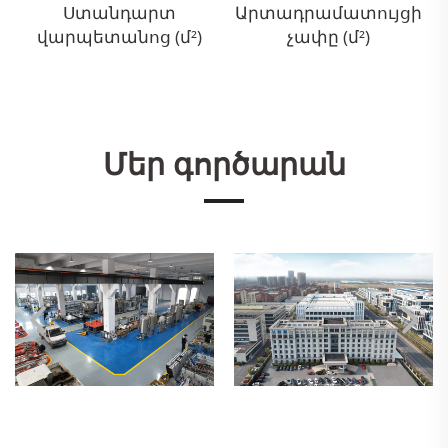
Ստանդարտ
Արտադրամատույցի
վարպետանոց (մ²)
չափը (մ²)
Մեր գործարան