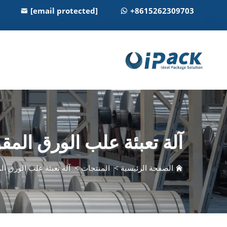
[email protected]
+8615262309703
آلة تعبئة علب الورق الم
الصفحة الرئيسية
>
المنتجات
>
آلة تعبئة علب الورق 