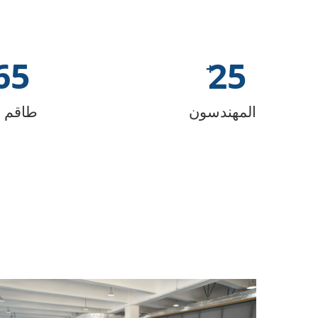
65
25
المهندسون
طاقم ل