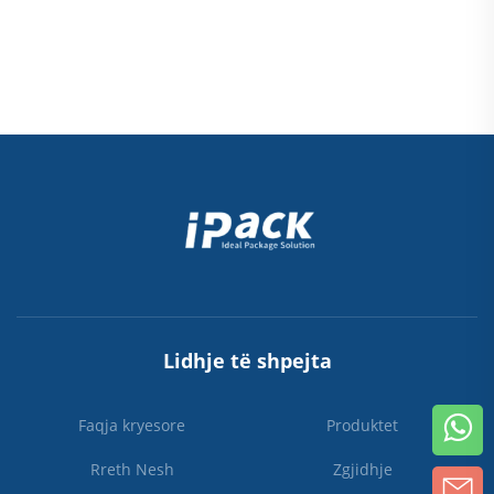
Lidhje të shpejta
Faqja kryesore
Produktet
Rreth Nesh
Zgjidhje