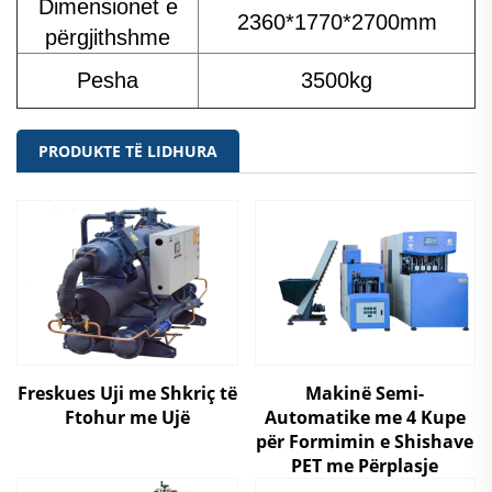
Dimensionet e
2360*1770*2700mm
përgjithshme
Pesha
3500kg
PRODUKTE TË LIDHURA
Freskues Uji me Shkriç të
Makinë Semi-
Ftohur me Ujë
Automatike me 4 Kupe
për Formimin e Shishave
PET me Përplasje