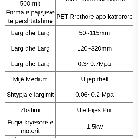
500 ml)
Forma e pajisjeve
PET Rrethore apo katrorore
të përshtatshme
Larg dhe Larg
50~115mm
Larg dhe Larg
120~320mm
Larg dhe Larg
0.3~0.7Mpa
Mijë Medium
U jep thell
Shtypja e largimit
0.06~0.2 Mpa
Zbatimi
Ujë Pijës Pur
Fuqia kryesore e
1.5kw
motorit