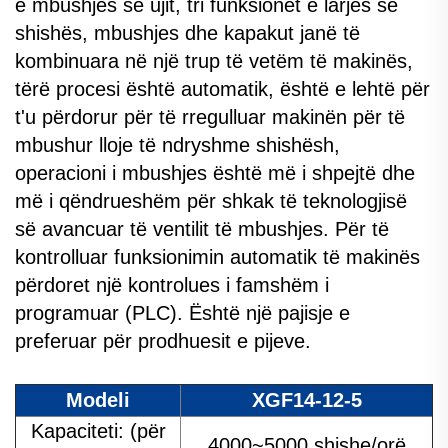
e mbushjes së ujit, tri funksionet e larjes së
shishës, mbushjes dhe kapakut janë të
kombinuara në një trup të vetëm të makinës,
tërë procesi është automatik, është e lehtë për
t'u përdorur për të rregulluar makinën për të
mbushur lloje të ndryshme shishësh,
operacioni i mbushjes është më i shpejtë dhe
më i qëndrueshëm për shkak të teknologjisë
së avancuar të ventilit të mbushjes. Për të
kontrolluar funksionimin automatik të makinës
përdoret një kontrolues i famshëm i
programuar (PLC). Është një pajisje e
preferuar për prodhuesit e pijeve.
Modeli
XGF14-12-5
Kapaciteti: (për
4000~5000 shishe/orë