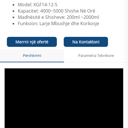
Model: XGF14-12-5
Kapacitet: 4000~5000 Shishe Në Orë
Madhësitë e Shisheve: 200ml ~2000ml
Funksion: Larje Mbushje dhe Korkosje
Merrni një ofertë
Na Kontaktoni
Përshkrimi
Parametra Teknikore