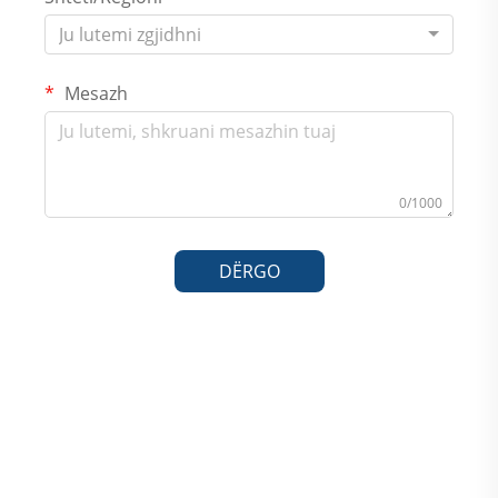
Ju lutemi zgjidhni
Mesazh
0/1000
DËRGO