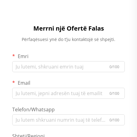
Merrni një Ofertë Falas
Përfaqësuesi ynë do t’ju kontaktojë së shpejti.
Emri
0/100
Email
0/100
Telefon/Whatsapp
0/100
Shteti/Regioni