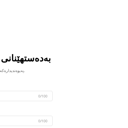
بەدەستهێنانی
پەیوەندیدارەکەمان بە زوودا پەیوەندی لەگەڵ ئەنتا دەکات.
0/100
0/100