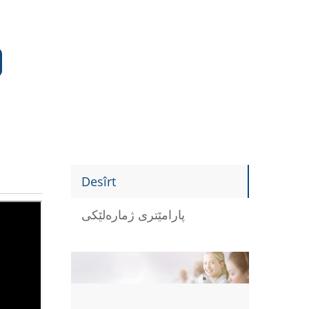
Desîrt
پارامێتری ژمارەلێکی