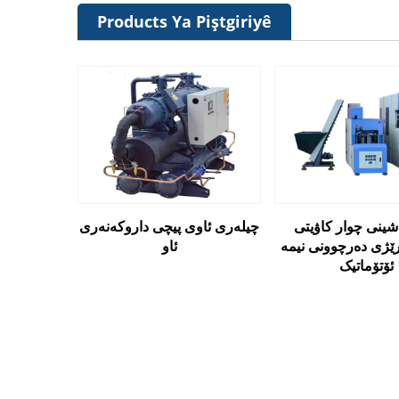
Products Ya Piştgiriyê
ینی چوار کاۋیتی PET
چیلەری ئاوی پیچی داروکەنەری
ێژی دەرچوونی نیمە
ئاو
ئۆتۆماتیک