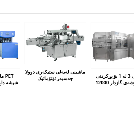
ماشینی لەبەلی ستیکەری دوولا
ماشینی 3 لە 1 بۆ پڕکردنی
ماش
چەسبەر ئۆتۆماتیک
شیشە داڕ