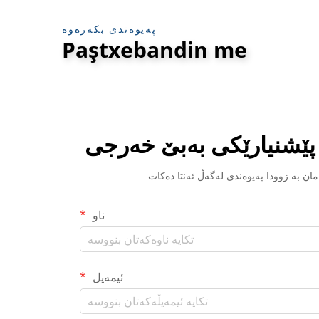
پەیوەندی بکەرەوە
Paştxebandin me
 پێشنیارێکی بەبێ خەرجی
ناو
ئیمەیل