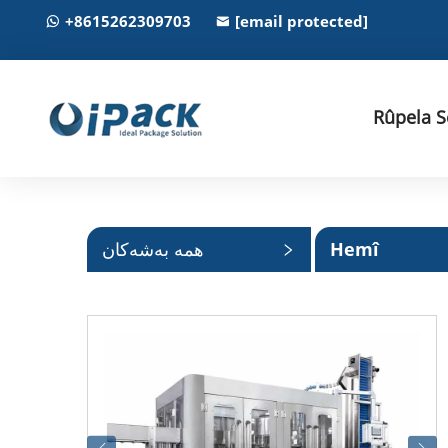
+8615262309703
[email protected]
Rûpela S
Hemî
همە بەشەکان
Kategoriyên
Bijartî