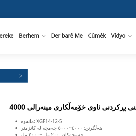
ereke
Berhem
Der barê Me
Cûmêk
Vîdyo
مانەوە: XGF14-12-5
هەڵگرتن: ٤٠٠٠~٥٠٠٠ چەمچە لە کاتژمێر
چەمچەکان: ٢٠٠ مل ~٢٠٠٠ مل