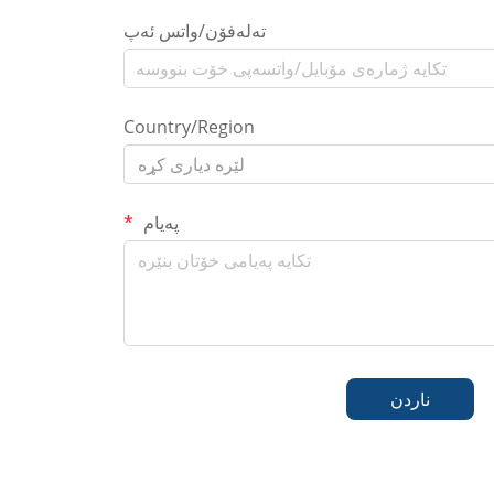
تەلەفۆن/واتس ئەپ
Country/Region
لێرە دیاری کړە
پەیام
ناردن