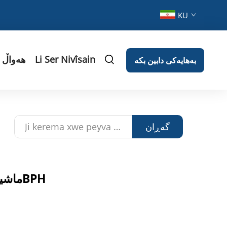
KU
Li Ser Nivîsain
هەواڵ
بەهایەکی دابین بکە
گەڕان
ماشینی پڕکردنی ئاوی خۆمەڵکاری مینەرالی 4000BPH