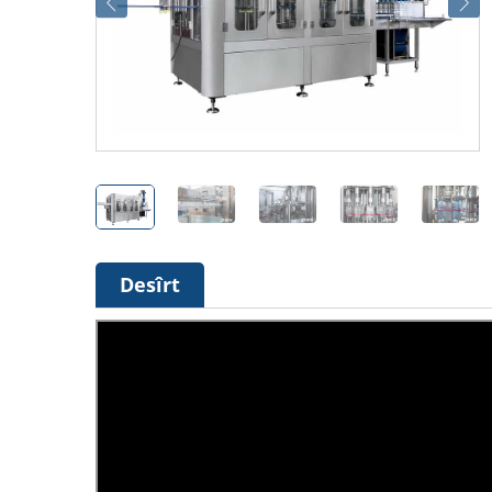
Desîrt