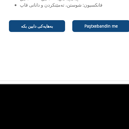
فانکسیون: شوستن، ته‌مێنکردن و دانانی قاپ
Paştxebandin me
بەهایەکی دابین بکە