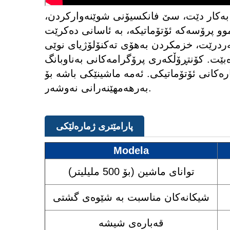
بەکار دێت، سێ فانکسیۆنی شوێنەوارکردن،
و پرۆسەکە ئۆتۆماتیکە، بە ئاسانی دەکرێت
درێت، خزمکردن بەهۆی تەکنۆلۆژیای نوێی
. کۆنتڕۆڵکەری پرۆگرامەکانی بەناوبانگ (PLC)
رەکانی ئۆتۆماتیکی. ئەمە ماشینێکی باشە بۆ
بەرهەمهێنەرانی نەوشەر.
پارامێتری ژمارەلێکی
Modela
توانای ماشین (بۆ 500 ملیلیتر)
شیکانەکان مناسبت بە شێوەی گشتی
قەبارەی شیشه