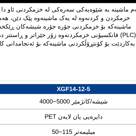
م ماشینە بە شێوەیەکی سەرەکی لە خزمکردنی ئاو دا 
خزمکردن و کردنەوە لە یەک ماشینەوە پێک دێن، هەمو
ماشینەکە بۆ خزمکردنی جۆرە جۆرە شیشەکان ڕێکخەر
فانکسیۆنی خزمکردنەوە زۆر خێراتر و ڕاستتر دەبێت
بەکاردێت بۆ کۆنتڕۆڵکردنی ماشینەکە بۆ ئەنجامدانی کا
XGF14-12-5
4000~5000 شیشە/کاتژمێر
PET دایرەیی یان لایەن
50~115 میلیمەتر