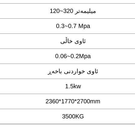
120~320 میلیمەتر
0.3~0.7 Mpa
ئاوی خاڵی
0.06~0.2Mpa
ئاوی خواردنی باخەڕ
1.5kw
2360*1770*2700mm
3500KG