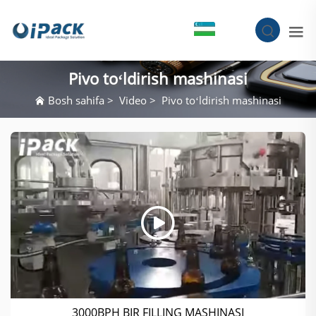
UZ
Pivo toʻldirish mashinasi
Bosh sahifa
>
Video
>
Pivo toʻldirish mashinasi
3000BPH BIR FILLING MASHINASI