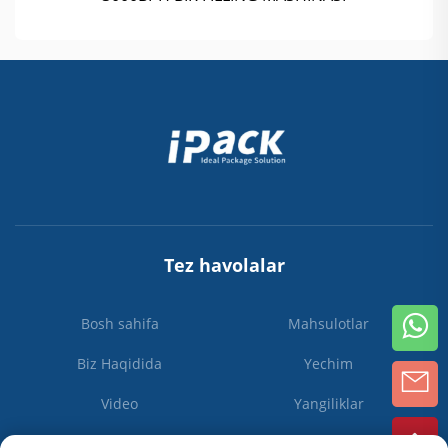
Tez havolalar
Bosh sahifa
Mahsulotlar
Biz Haqidida
Yechim
Video
Yangiliklar
Biz bilan bog'lanish