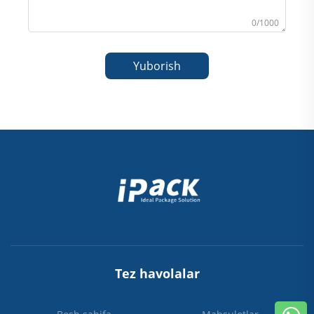
0/1000
Yuborish
Tez havolalar