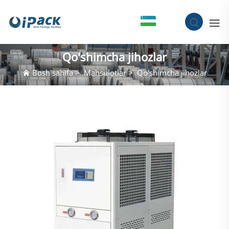
UZ
Qo'shimcha jihozlar
Bosh sahifa
>
Mahsulotlar
>
Qo'shimcha jihozlar