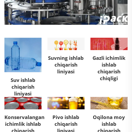
Suvning ishlab
Gazli ichimlik
chiqarish
ishlab
liniyasi
chiqarish
chiqligi
Suv ishlab
chiqarish
liniyasi
Konservalangan
Pivo ishlab
Oqilona moy
ichimlik ishlab
chiqarish
ishlab
chiqarish
liniyasi
chiqarish