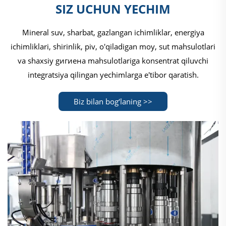
SIZ UCHUN YECHIM
Mineral suv, sharbat, gazlangan ichimliklar, energiya
ichimliklari, shirinlik, piv, o'qiladigan moy, sut mahsulotlari
va shaxsiy gигиена mahsulotlariga konsentrat qiluvchi
integratsiya qilingan yechimlarga e'tibor qaratish.
Biz bilan bog‘laning >>