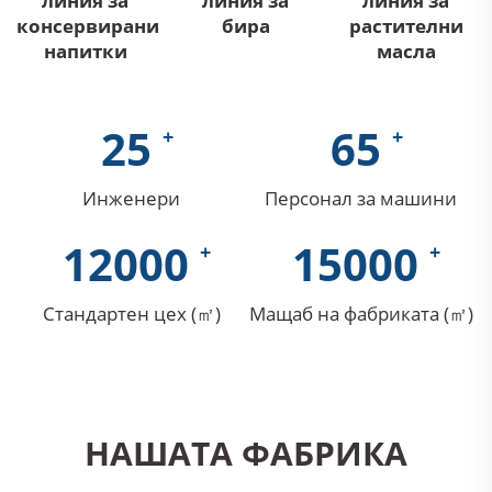
линия за
линия за
линия за
консервирани
бира
растителни
напитки
масла
25
65
Инженери
Персонал за машини
12000
15000
Стандартен цех (㎡)
Мащаб на фабриката (㎡)
НАШАТА ФАБРИКА