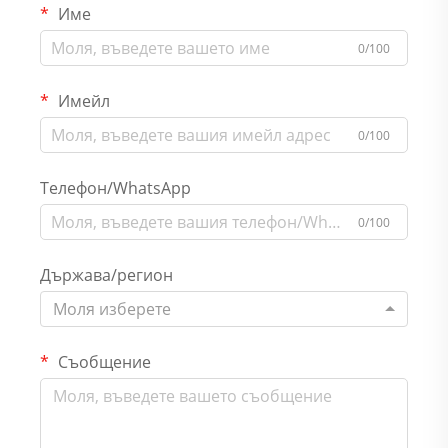
Име
0/100
Имейл
0/100
Телефон/WhatsApp
0/100
Държава/регион
Моля изберете
Съобщение