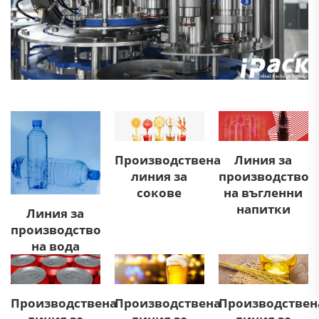
Производствена
Линия за
линия за
производство
сокове
на въгленни
напитки
Линия за
производство
на вода
Производствена
Производствена
Производствен