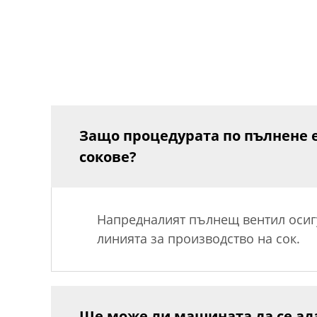
Защо процедурата по пълнене е
сокове?
Напредналият пълнещ вентил осигу
линията за производство на сок.
Ще може ли машината да се ад