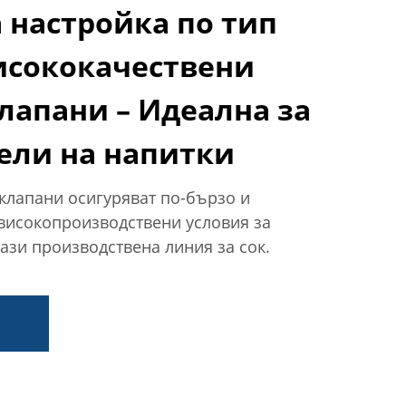
а настройка по тип
исококачествени
лапани – Идеална за
ели на напитки
лапани осигуряват по-бързо и
високопроизводствени условия за
тази производствена линия за сок.