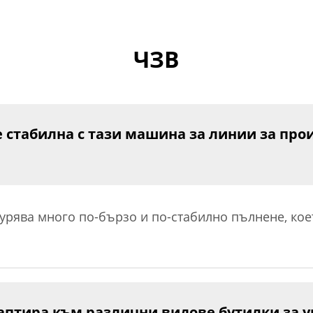
ЧЗВ
 стабилна с тази машина за линии за про
рява много по-бързо и по-стабилно пълнене, кое
аптира към различни видове бутилки за у