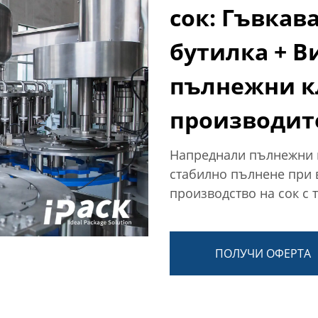
сок: Гъвкав
бутилка + В
пълнежни к
производит
Напреднали пълнежни к
стабилно пълнене при 
производство на сок с 
ПОЛУЧИ ОФЕРТА