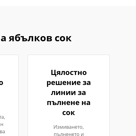
а ябълков сок
Цялостно
о
решение за
линии за
пълнене на
сок
а,
ен
Измиването,
ва
пълненето и