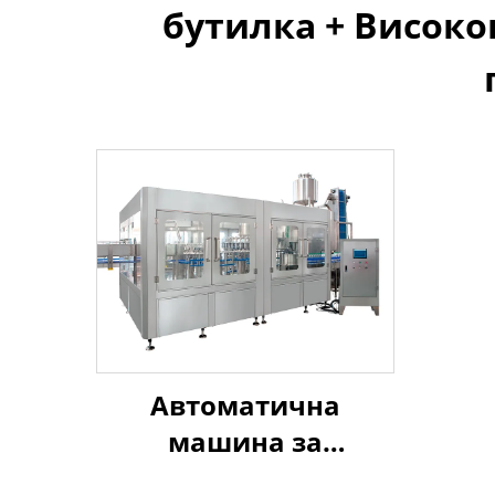
бутилка + Високо
Автоматична
машина за
напълване с сок