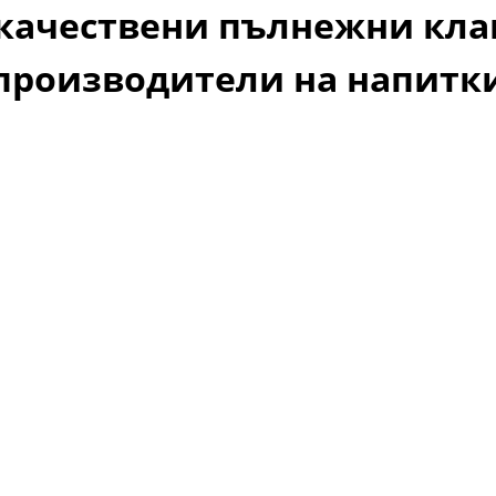
качествени пълнежни кла
производители на напитк