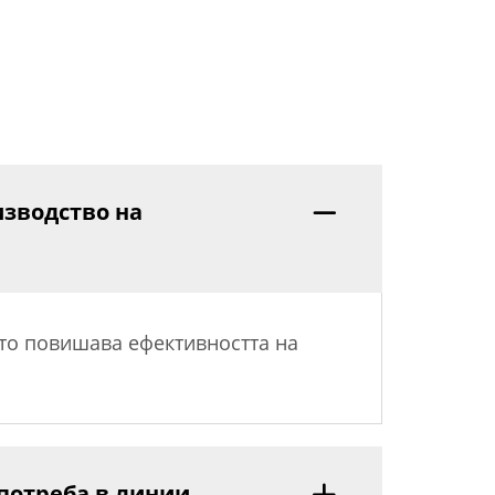
изводство на
то повишава ефективността на
потреба в линии