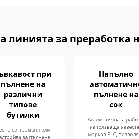
а линията за преработка н
ъвкавост при
Напълно
пълнене на
автоматичн
различни
пълнене на
типове
сок
бутилки
Автоматичната работ
използваща извест
есно се променя или
марков PLC, позволя
астройва за пълнене