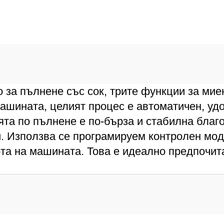
за пълнене със сок, трите функции за миен
машината, целият процес е автоматичен, уд
ята по пълнене е по-бърза и стабилна бла
. Използва се програмируем контролен моду
та на машината. Това е идеално предпочит