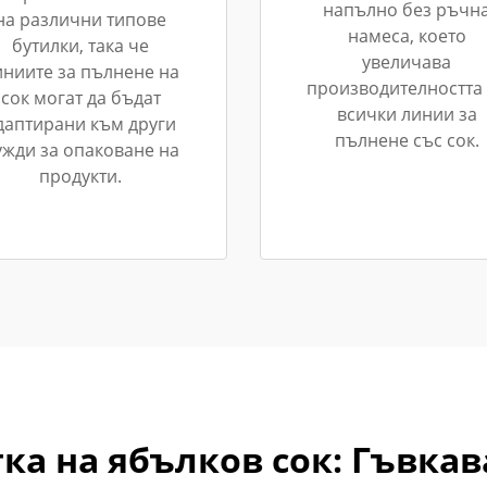
напълно без ръчн
на различни типове
намеса, което
бутилки, така че
увеличава
иниите за пълнене на
производителността
сок могат да бъдат
всички линии за
даптирани към други
пълнене със сок.
ужди за опаковане на
продукти.
ка на ябълков сок: Гъвкав