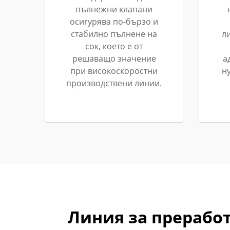
пълнежни клапани
осигурява по-бързо и
стабилно пълнене на
л
сок, което е от
решаващо значение
а
при високоскоростни
н
производствени линии.
Линия за преработ