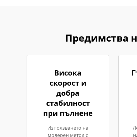
Предимства н
Висока
Г
скорост и
добра
стабилност
при пълнене
Използването на
Л
модерен метод с
н