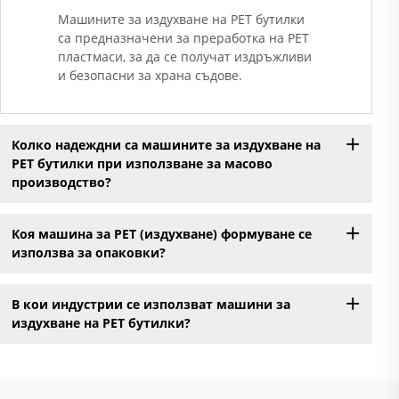
Машините за издухване на PET бутилки
са предназначени за преработка на PET
пластмаси, за да се получат издръжливи
и безопасни за храна съдове.
Колко надеждни са машините за издухване на
PET бутилки при използване за масово
производство?
Коя машина за PET (издухване) формуване се
използва за опаковки?
В кои индустрии се използват машини за
издухване на PET бутилки?