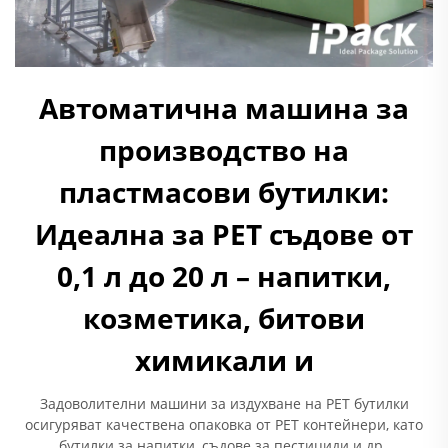
Автоматична машина за
производство на
пластмасови бутилки:
Идеална за PET съдове от
0,1 л до 20 л – напитки,
козметика, битови
химикали и
Задоволителни машини за издухване на PET бутилки
осигуряват качествена опаковка от PET контейнери, като
бутилки за напитки, съдове за пестициди и др.,