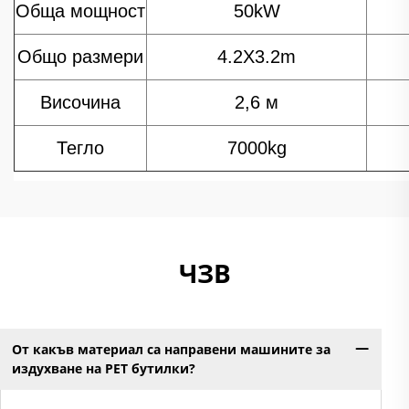
Обща мощност
50kW
Общо размери
4.2X3.2m
Височина
2,6 м
Тегло
7000kg
ЧЗВ
От какъв материал са направени машините за
издухване на PET бутилки?