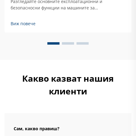
Разгледайте основните експлоатационни и
безопасносни функции на машините за
стерилизация, включително автоматичен контрол,
защита от прегряване и системи за блокиране на
Виж повече
вратата. Научете как да осигурите безопасна и
ефективна стерилизация на твърди инструменти.
Прочетете повече.
Какво казват нашия
клиенти
Сам, какво правиш?