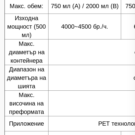
Макс. обем:
750 мл (A) / 2000 мл (B)
750
Изходна
мощност (500
4000~4500 бр./ч.
мл)
Макс.
диаметър на
контейнера
Диапазон на
диаметъра на
шията
Макс.
височина на
преформата
Приложение
PET технолог