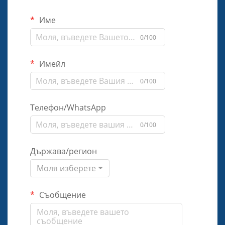
Име
0/100
Имейл
0/100
Телефон/WhatsApp
0/100
Държава/регион
Моля изберете
Съобщение