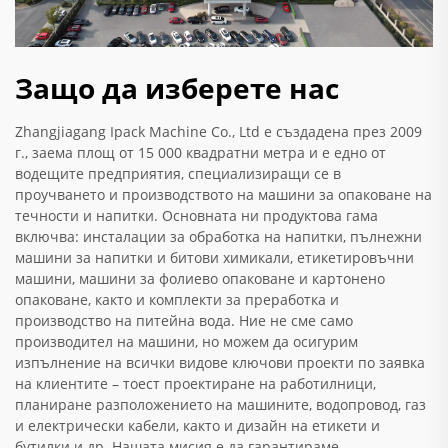
Защо да изберете нас
Zhangjiagang Ipack Machine Co., Ltd е създадена през 2009
г., заема площ от 15 000 квадратни метра и е едно от
водещите предприятия, специализиращи се в
проучването и производството на машини за опаковане на
течности и напитки. Основната ни продуктова гама
включва: инсталации за обработка на напитки, пълнежни
машини за напитки и битови химикали, етикетировъчни
машини, машини за фолиево опаковане и картонено
опаковане, както и комплекти за преработка и
производство на питейна вода. Ние не сме само
производител на машини, но можем да осигурим
изпълнение на всички видове ключови проекти по заявка
на клиентите – тоест проектиране на работилници,
планиране разположението на машините, водопровод, газ
и електрически кабели, както и дизайн на етикети и
бутилки и др. Нашата мисия е да гарантираме