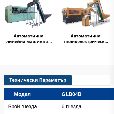
Автоматична
Автоматична
линейна машина за
пълноелектрическа
издуване на PET
серво машина за
бутилки
издуване на PET
бутилки
Технически Параметър
Модел
GLB04B
Брой гнезда
6 гнезда