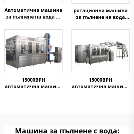
Автоматична машина
ротационна машина
за пълнене на вода за
за пълнене на вода
диспенсър 5 галона
1500BPH 5L-10L
15000BPH
15000BPH
автоматична машина
автоматична машина
за пълнене с
за пълнене с
минерална вода
минерална вода
Машина за пълнене с вода: