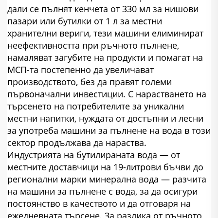
дали се пълнят кенчета от 330 мл за нишови
пазари или бутилки от 1 л за местни
хранителни вериги, тези машини елиминират
неефективността при ръчното пълнене,
намаляват загубите на продукти и помагат на
МСП-та постепенно да увеличават
производството, без да правят големи
първоначални инвестиции. С нарастването на
търсенето на потребителите за уникални
местни напитки, нуждата от достъпни и лесни
за употреба машини за пълнене на вода в този
сектор продължава да нараства.
Индустрията на бутилираната вода — от
местните доставчици на 19-литрови бъчви до
регионални марки минерална вода — разчита
на машини за пълнене с вода, за да осигури
постоянство в качеството и да отговаря на
ежедневната търсене. За разлика от ръчното