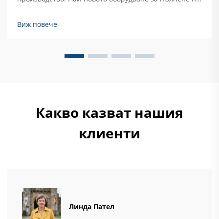
напитки може да произвежда около 40 процента
повече в сравнение с по-старите
Виж повече
полуавтоматизирани модели, достигайки
впечатляващи скорости от около 1200 контейнера в
минута. Какво прави тези машини...
Какво казват нашия
клиенти
Линда Пател