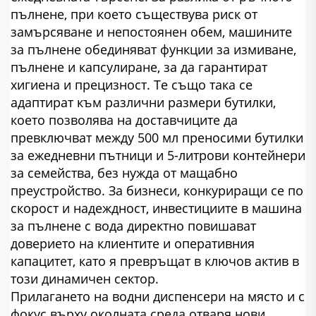
пълнене, при което съществува риск от
замърсяване и непостоянен обем, машините
за пълнене обединяват функции за измиване,
пълнене и капсулиране, за да гарантират
хигиена и прецизност. Те също така се
адаптират към различни размери бутилки,
което позволява на доставчиците да
превключват между 500 мл преносими бутилки
за ежедневни пътници и 5-литрови контейнери
за семейства, без нужда от мащабно
преустройство. За бизнеси, конкуриращи се по
скорост и надеждност, инвестициите в машина
за пълнене с вода директно повишават
доверието на клиентите и оперативния
капацитет, като я превръщат в ключов актив в
този динамичен сектор.
Прилагането на водни диспенсери на място и с
фокус върху околната среда отваря нови