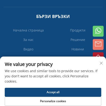
БЪРЗИ ВРЪЗКИ
Начална страница
Продукти
За нас
Решение
Видео
Новини
Контактирайте Нас
We value your privacy
We use cookies and similar tools to provide our services. If
you don't want to accept all cookies, click Personalize
Абонирай
cookies.
се
Accept all
Всички права запазени © Zhangjiagang Ipack Machine Co., Ltd -
Personalize cookies
Политика за поверителност