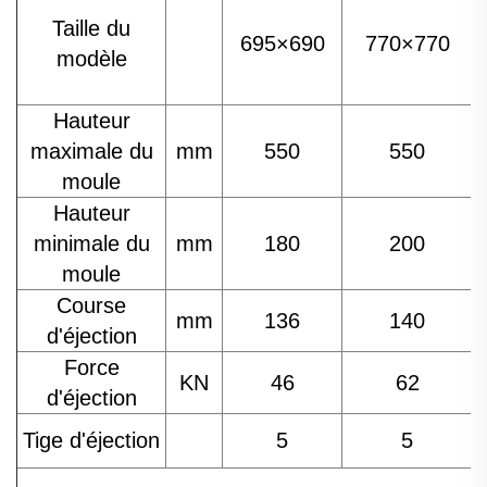
Taille du
695×690
770×770
modèle
Hauteur
maximale du
mm
550
550
moule
Hauteur
minimale du
mm
180
200
moule
Course
mm
136
140
d'éjection
Force
KN
46
62
d'éjection
Tige d'éjection
5
5