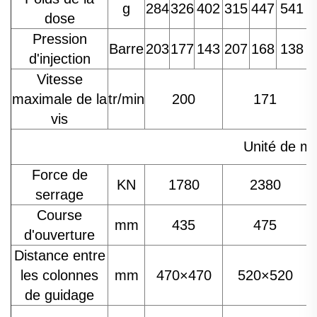
g
284
326
402
315
447
541
dose
Pression
Barre
203
177
143
207
168
138
d'injection
Vitesse
maximale de la
tr/min
200
171
vis
Unité de ma
Force de
KN
1780
2380
serrage
Course
mm
435
475
d'ouverture
Distance entre
les colonnes
mm
470×470
520×520
de guidage