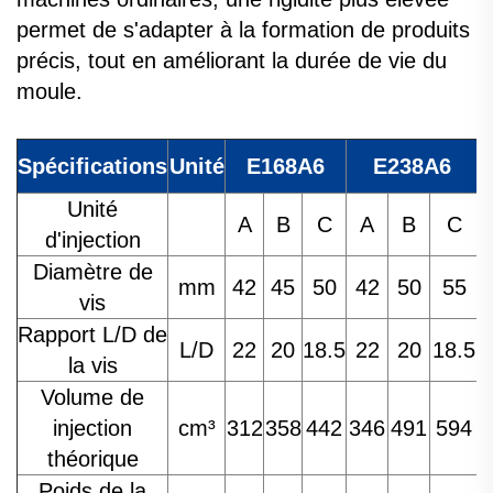
permet de s'adapter à la formation de produits
précis, tout en améliorant la durée de vie du
moule.
Spécifications
Unité
E168A6
E238A6
Unité
A
B
C
A
B
C
d'injection
Diamètre de
mm
42
45
50
42
50
55
vis
Rapport L/D de
L/D
22
20
18.5
22
20
18.5
la vis
Volume de
injection
cm³
312
358
442
346
491
594
théorique
Poids de la