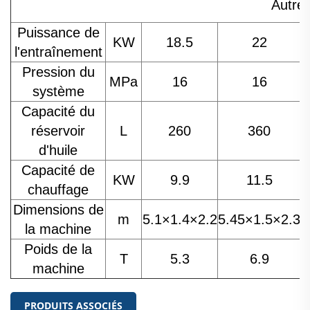
Autre
Puissance de
KW
18.5
22
l'entraînement
Pression du
MPa
16
16
système
Capacité du
réservoir
L
260
360
d'huile
Capacité de
KW
9.9
11.5
chauffage
Dimensions de
m
5.1×1.4×2.2
5.45×1.5×2.3
5
la machine
Poids de la
T
5.3
6.9
machine
PRODUITS ASSOCIÉS