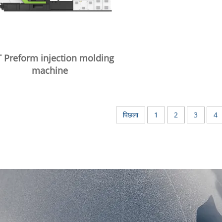
 Preform injection molding
machine
पिछला
1
2
3
4