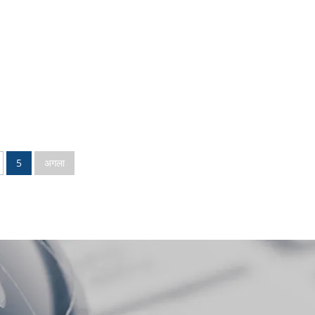
5
अगला