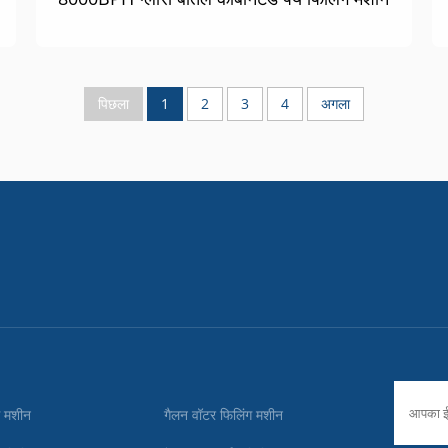
पिछला
1
2
3
4
अगला
ग मशीन
गैलन वॉटर फिलिंग मशीन