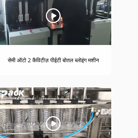
सेमी ऑटो 2 कैविटीज़ पीईटी बोतल ब्लोइंग मशीन