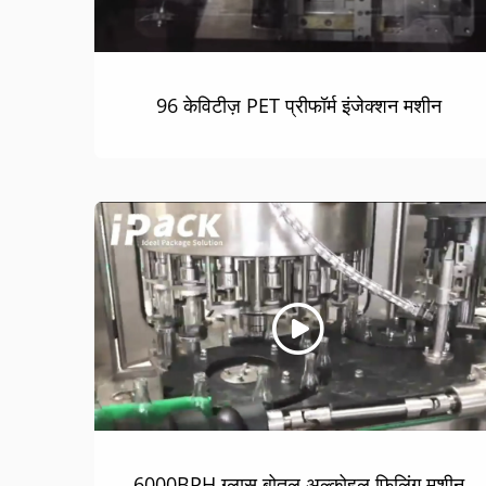
96 केविटीज़ PET प्रीफॉर्म इंजेक्शन मशीन
6000BPH ग्लास बोतल अल्कोहल फिलिंग मशीन