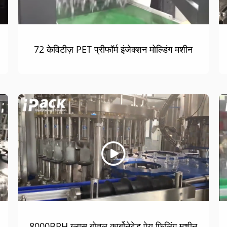
72 केविटीज़ PET प्रीफॉर्म इंजेक्शन मोल्डिंग मशीन
8000BPH ग्लास बोतल कार्बोनेटेड पेय फिलिंग मशीन