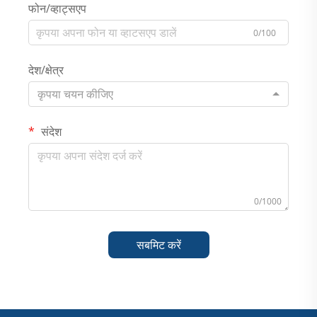
फोन/व्हाट्सएप
0/100
देश/क्षेत्र
कृपया चयन कीजिए
संदेश
0/1000
सबमिट करें