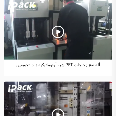
آلة نفخ زجاجات PET شبه أوتوماتيكية ذات تجويفين