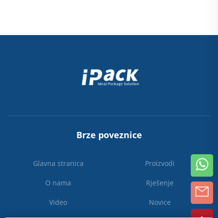
Brze poveznice
Glavna stranica
Proizvodi
O nama
Rješenje
Video
Novice