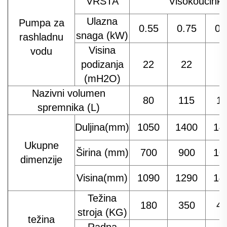
VRSTA
Visokoučinko
Ulazna
Pumpa za
0.55
0.75
0.
snaga (kW)
rashladnu
Visina
vodu
podizanja
22
22
2
(mH2O)
Nazivni volumen
80
115
1
spremnika (L)
Duljina(mm)
1050
1400
14
Ukupne
Širina (mm)
700
900
10
dimenzije
Visina(mm)
1090
1290
14
Težina
180
350
4
stroja (KG)
težina
Radna