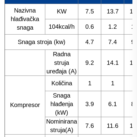
Nazivna
KW
7.5
13.7
15
hlađivačka
104kcal/h
0.6
1.2
1.
snaga
Snaga stroja (kw)
4.7
7.4
9.
Radna
struja
9.2
14.1
17
uređaja (A)
Količina
1
1
Snaga
hlađenja
3.9
6.1
8.
Kompresor
(kW)
Nominirana
7.6
11.6
14
struja(A)