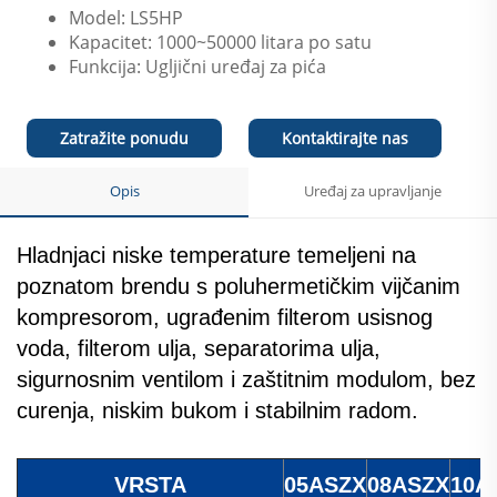
Model: LS5HP
Kapacitet: 1000~50000 litara po satu
Funkcija: Ugljični uređaj za pića
Zatražite ponudu
Kontaktirajte nas
Opis
Uređaj za upravljanje
Hladnjaci niske temperature temeljeni na
poznatom brendu s poluhermetičkim vijčanim
kompresorom, ugrađenim filterom usisnog
voda, filterom ulja, separatorima ulja,
sigurnosnim ventilom i zaštitnim modulom, bez
curenja, niskim bukom i stabilnim radom.
VRSTA
05ASZX
08ASZX
10A