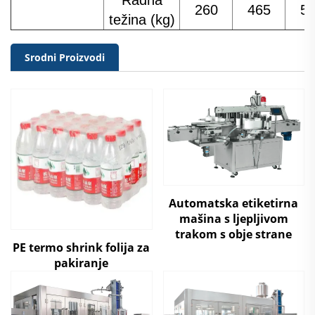
260
465
5
težina (kg)
Srodni Proizvodi
Automatska etiketirna
mašina s ljepljivom
trakom s obje strane
PE termo shrink folija za
pakiranje