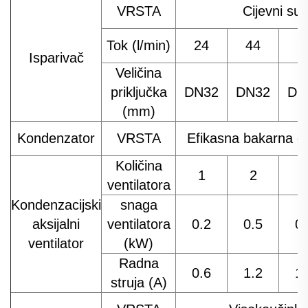
VRSTA
Cijevni suh
Tok (l/min)
24
44
5
Isparivač
Veličina
priključka
DN32
DN32
DN
(mm)
Kondenzator
VRSTA
Efikasna bakarna cije
Količina
1
2
ventilatora
Kondenzacijski
snaga
aksijalni
ventilatora
0.2
0.5
0.
ventilator
(kW)
Radna
0.6
1.2
1.
struja (A)