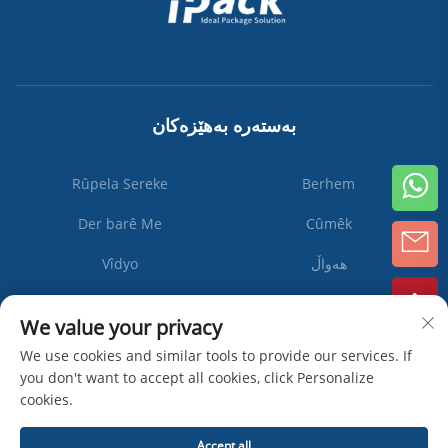
بەستەرە بەهێزەکان
Rûpela Sereke
Berhem
Der barê Me
Cûmêk
هەواڵ
Vîdyo
Li Ser Nivîsain
We value your privacy
We use cookies and similar tools to provide our services. If
you don't want to accept all cookies, click Personalize
Abone
cookies.
bibe
Accept all