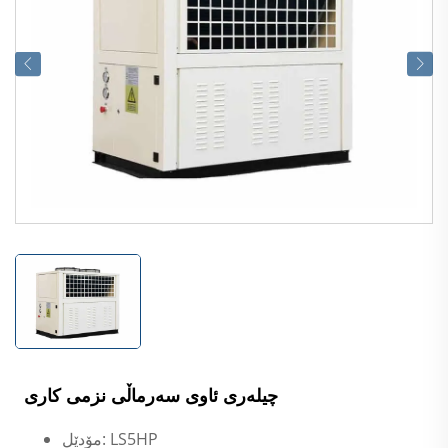
چیلەری ئاوی سەرماڵی نزمی کاری
مۆدێل: LS5HP