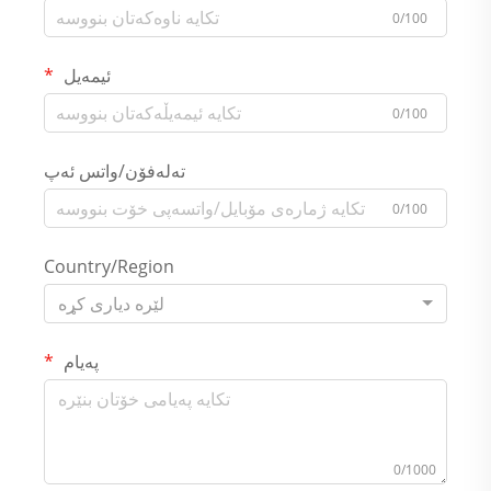
0/100
ئیمەیل
0/100
تەلەفۆن/واتس ئەپ
0/100
Country/Region
لێرە دیاری کړە
پەیام
0/1000