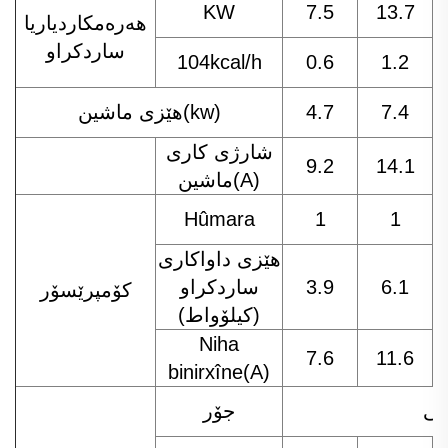
KW
7.5
13.7
هه‌ره‌مكاردياريا
ساردكراو
104kcal/h
0.6
1.2
7.4
4.7
هێزی ماشین(kw)
شارژی کاری
9.2
14.1
ماشین(A)
Hûmara
1
1
هێزی داواكاری
6.1
3.9
ساردكراو
کۆمپرێسۆر
(كیلۆواط)
Niha
7.6
11.6
binirxîne(A)
می
جۆر