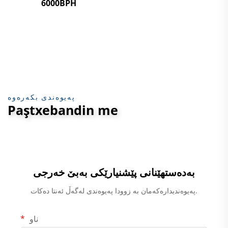
6000BPH
پەیوەندی بکەرەوە
Paştxebandin me
بەدەستهێنانی پێشنیارێکی بەبێ خەرجی
پەیوەندیدارەکەمان بە زوودا پەیوەندی لەگەڵ ئەنتا دەکات.
ناو