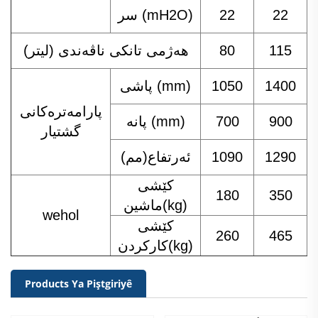
22
22
سر (mH2O)
115
80
هەژمی تانکی ناڤەندی (لیتر)
1400
1050
پاشی (mm)
پارامەترەکانی
900
700
پانە (mm)
گشتیار
1290
1090
ئەرتفاع(مم)
کێشی
180
350
ماشین(kg)
wehol
کێشی
260
465
کارکردن(kg)
Products Ya Piştgiriyê