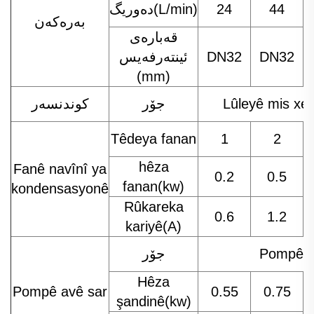
44
24
دەوریگ(L/min)
بەرەکەن
قەبارەی
DN32
DN32
ئینتەرفەیس
(mm)
Lûleyê mis xeb
جۆر
كوندنسه‌ر
Têdeya fanan
1
2
hêza
Fanê navînî ya
0.2
0.5
fanan(kw)
kondensasyonê
Rûkareka
0.6
1.2
kariyê(A)
Pompê av
جۆر
Hêza
Pompê avê sar
0.55
0.75
şandinê(kw)