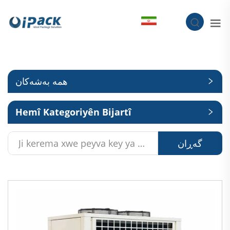
KU
همە بەشەکان
Hemî Kategoriyên Bijartî
گەڕان