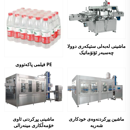
ماشینی لەبەلی ستیکەری دوولا
چەسبەر ئۆتۆماتیک
فیلمی پاکەتووی PE
ماشین پڕکردنەوەی خودکاری
ماشینی پڕکردنی ئاوی
شەربە
خۆمەڵکاری مینەرالی