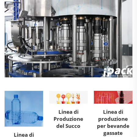
Linea di
Linea di
Produzione
produzione
del Succo
per bevande
gassate
Linea di