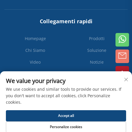
Collegamenti rapidi
Homepage
Prodotti
Chi Siamo
Soluzione
Video
Notizie
Contattaci
We value your privacy
We use cookies and similar tools to provide our services. If
you don't want to accept all cookies, click Personalize
cookies.
Iscriviti
Accept all
Diritti d'autore © Zhangjiagang Ipack Machine Co., Ltd -
Informativa sulla
Personalize cookies
privacy