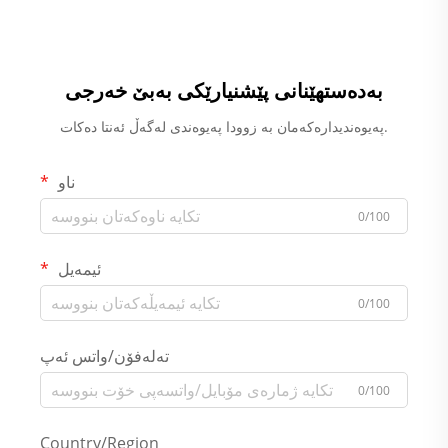
بەدەستهێنانی پێشنیارێکی بەبێ خەرجی
پەیوەندیدارەکەمان بە زوودا پەیوەندی لەگەڵ ئەنتا دەکات.
ناو
0/100
ئیمەیل
0/100
تەلەفۆن/واتس ئەپ
0/100
Country/Region