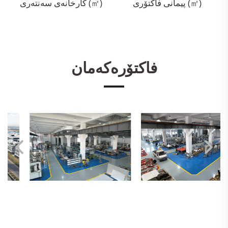
پیمانی فاکتۆری (㎡)
کارخانەی سەنتەری (㎡)
فاکتۆرەکەمان