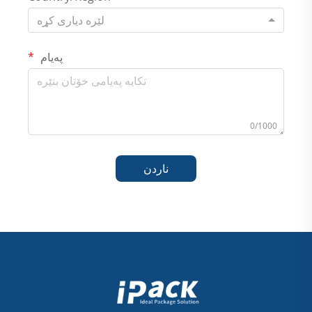
لێرە دیاری کړە
پەیام
0/1000
ناردن