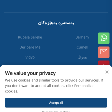
بەستەرە بەهێزەکان
Rûpela Sereke
Berhem
Der barê Me
Cûmêk
هەواڵ
Vîdyo
Li Ser Nivîsain
We value your privacy
We use cookies and similar tools to provide our services. If
you don't want to accept all cookies, click Personalize
Abone
cookies.
bibe
Accept all
Politîka
مافی سەرچاوە © Zhangjiagang Ipack Machine Co., Ltd -