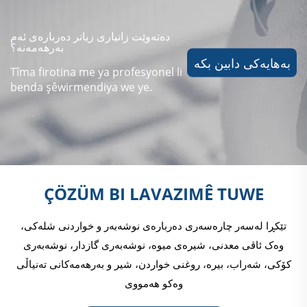
دەتەوێت زانیاری زیاتر دەربارەی ئەم
بەرهەمەنە؟
بەهایەکی دابین بکە
Tîma firotina me ya profesyonel li
benda şêwirmendiya we ye.
ÇÖZÜM BI LAVAZIMÊ TUWE
تێکڕا لەسەر چارەسەری دەربارەی نوشەبەر و خواردنی شلەکی،
وەک ئاڤی معدنی، شیرەی میوە، نوشەبەری گازدار، نوشەبەری
کۆکی، شەراب، بیرە، روغنی خواردن، شیر و بەرھەمەکانی تەنیاڵی
وەکو هەمووی