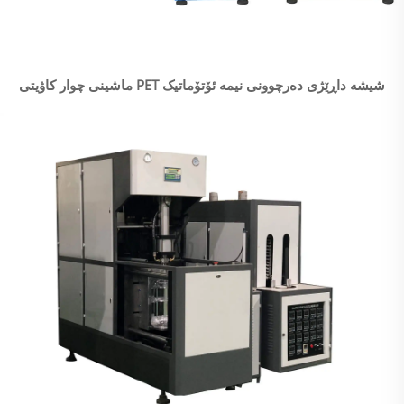
ماشینی چوار کاۋیتی PET شیشە داڕێژی دەرچوونی نیمە ئۆتۆماتیک