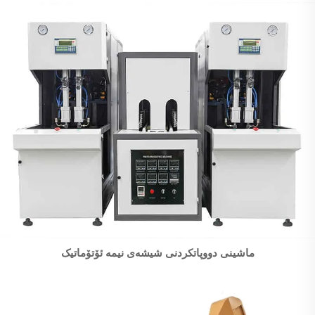
ماشینی دووپاتکردنی شیشەی نیمە ئۆتۆماتیک