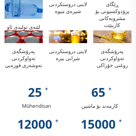
ڕێگای
لاینی دروستكردنی
پرۆدوكسیونی بۆ
شیرەی میوە
مشروبەکانی
کاربنێت
لێنەی تولیدی ئاو
پەرۆشگەی
لاینی دروستكردنی
پەرۆشگەی
تەواوکردنی
تەواوکردنی
روغنی خۆراکی
نەوشەری قوزەیی
25
65
کارمەند بۆ ماشین
Mühendisan
12000
15000