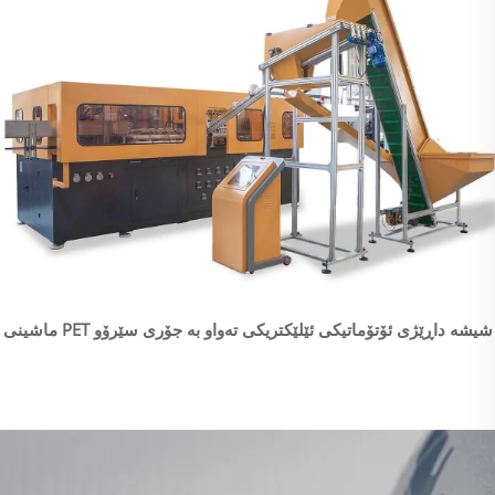
ماشینی PET شیشە داڕێژی ئۆتۆماتیکی ئێلێکتریکی تەواو بە جۆری سێرۆو