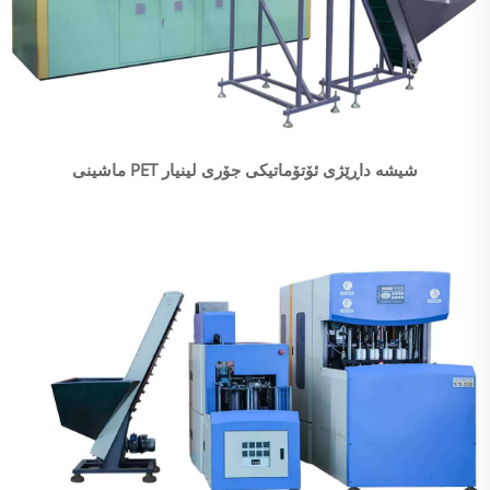
ماشینی PET شیشە داڕێژی ئۆتۆماتیکی جۆری لینیار