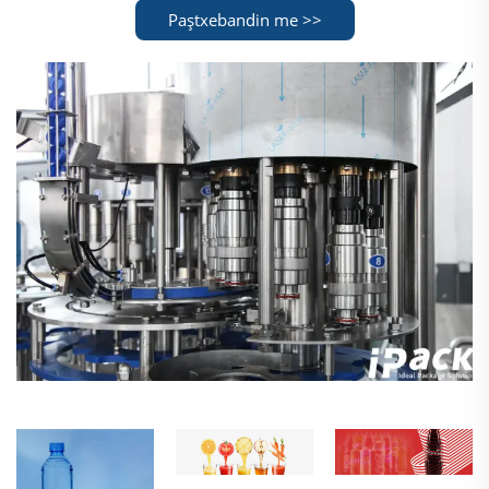
Paştxebandin me >>