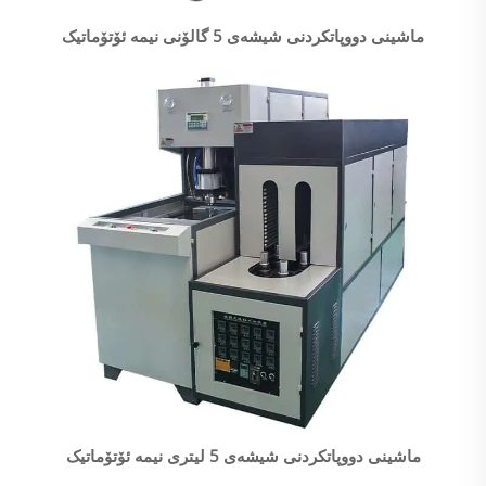
ماشینی دووپاتکردنی شیشەی 5 گالۆنی نیمە ئۆتۆماتیک
ماشینی دووپاتکردنی شیشەی 5 لیتری نیمە ئۆتۆماتیک