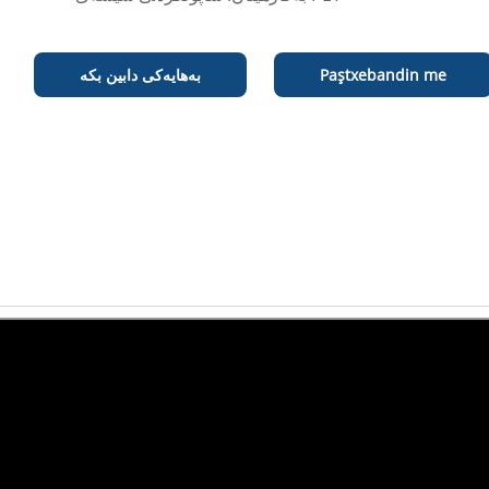
Paştxebandin me
بەهایەکی دابین بکە