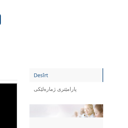
Desîrt
پارامێتری ژمارەلێکی