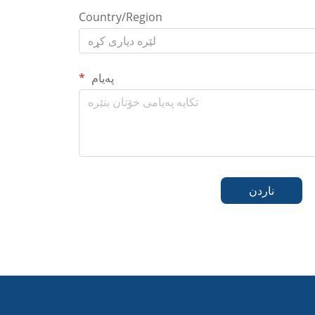
Country/Region
لێرە دیاری کړە
پەیام
ناردن