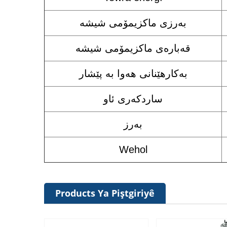
بەرزی ماکزیمۆمی شیشە
قەبارەی ماکزیمۆمی شیشە
بەکارهێنانی هەوا بە پێشار
ساردکەری ئاو
بەرز
Wehol
Products Ya Piştgiriyê