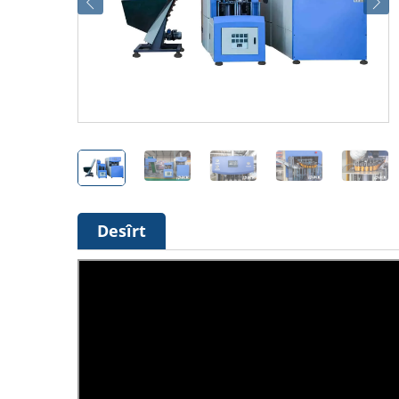
Desîrt