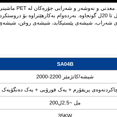
ماشینی سیمه ئ
0.1ل تا 20ل گونجاوە. بەردەوام بەکارهێنراوە بۆ 
شەراب، شیشەی پێستیکاید، شیشەی روغن، شیشەی کی
SA04B
2000-2200 شیشە/کاتژمێر
اکردنەوەی پریفۆرم + یەک فورۆیی + یەک دەنگۆیەک
200مل ~2.5ل
35KW