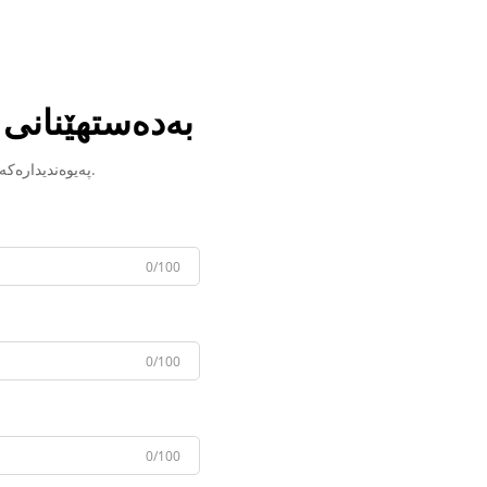
بەدەستهێنانی
پەیوەندیدارەکەمان بە زوودا پەیوەندی لەگەڵ ئەنتا دەکات.
0/100
0/100
0/100