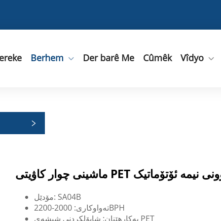
ereke
Berhem
Der barê Me
Cûmêk
Vîdyo
ێژی دەرچوونی نیمە ئۆتۆماتیک
مۆدێل: SA04B
تەواوکاری: 2000-2200BPH
بەکارهێنان: شاپۆلکردنی شیشەی PET