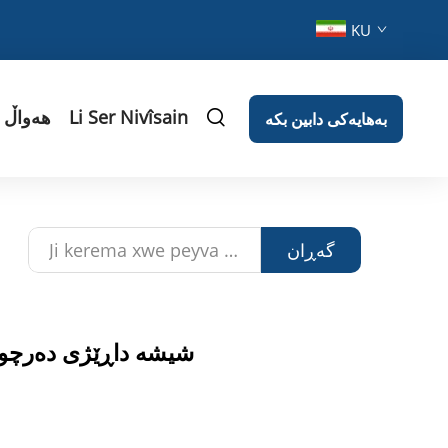
KU
Li Ser Nivîsain
هەواڵ
بەهایەکی دابین بکە
گەڕان
ماشینی چوار کاۋیتی PET شیشە داڕ