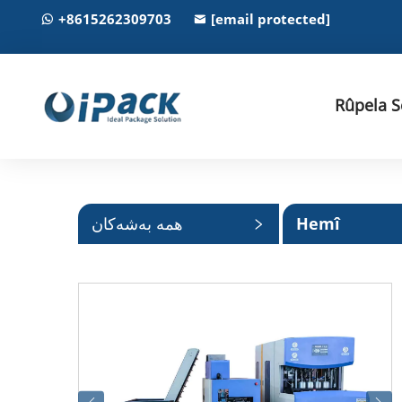
+8615262309703
[email protected]
Rûpela S
Hemî
همە بەشەکان
Kategoriyên
Bijartî