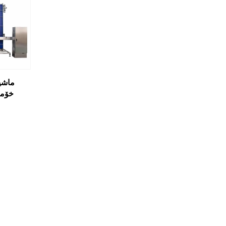
ماشی
خۆمە