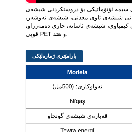
ۆتۆماتیکی بۆ دروستکردنی شیشەی PET بۆ ئاوی معدنی و نەوشەر و شەرابی جۆرەکان لە
دروستکردنی شیشەی ئاوی معدنی، شیشەی نەوشەر،
میاوی، شیشەی ئاسانە، جاری دەمەزراو،
قوپی PET و هتد.
پارامێتری ژمارەلێکی
Modela
تەواوکاری: (500مل)
Nîqaş
قەبارەی شیشەی گونجاو
Tewra energî