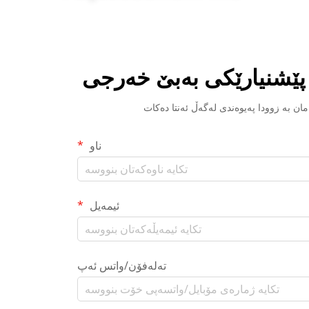
 پێشنیارێکی بەبێ خەرجی
ناو
ئیمەیل
تەلەفۆن/واتس ئەپ