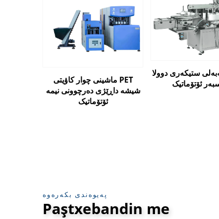
بەلی ستیکەری دوولا
ماشینی چوار کاۋیتی PET
ەر ئۆتۆماتیک
شیشە داڕێژی دەرچوونی نیمە
ئۆتۆماتیک
پەیوەندی بکەرەوە
Paştxebandin me