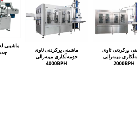
ماشینی لە
نی پڕکردنی ئاوی
ماشینی پڕکردنی ئاوی
چەسب
ڵکاری مینەرالی
خۆمەڵکاری مینەرالی
4000BPH
2000BPH