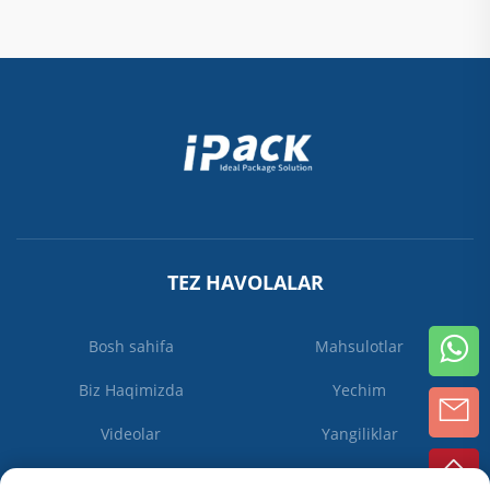
TEZ HAVOLALAR
Bosh sahifa
Mahsulotlar
Biz Haqimizda
Yechim
Videolar
Yangiliklar
Biz bilan bog'lanish