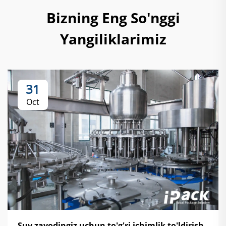
Bizning Eng So'nggi
Yangiliklarimiz
31
Oct
Suv zavodingiz uchun to'g'ri ichimlik to'ldirish