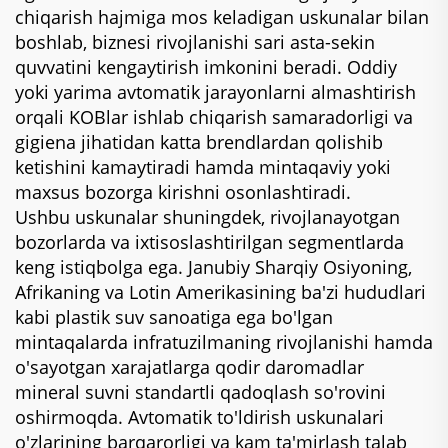
chiqarish hajmiga mos keladigan uskunalar bilan
boshlab, biznesi rivojlanishi sari asta-sekin
quvvatini kengaytirish imkonini beradi. Oddiy
yoki yarima avtomatik jarayonlarni almashtirish
orqali KOBlar ishlab chiqarish samaradorligi va
gigiena jihatidan katta brendlardan qolishib
ketishini kamaytiradi hamda mintaqaviy yoki
maxsus bozorga kirishni osonlashtiradi.
Ushbu uskunalar shuningdek, rivojlanayotgan
bozorlarda va ixtisoslashtirilgan segmentlarda
keng istiqbolga ega. Janubiy Sharqiy Osiyoning,
Afrikaning va Lotin Amerikasining ba'zi hududlari
kabi plastik suv sanoatiga ega bo'lgan
mintaqalarda infratuzilmaning rivojlanishi hamda
o'sayotgan xarajatlarga qodir daromadlar
mineral suvni standartli qadoqlash so'rovini
oshirmoqda. Avtomatik to'ldirish uskunalari
o'zlarining barqarorligi va kam ta'mirlash talab