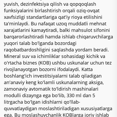
yuvish, dezinfektsiya qilish va qopqoqlash
funksiyalarini birlashtirish orqali oziq-ovqat
xavfsizligi standartlariga qat'iy rioya etilishini
ta'minlaydi. Bu nafaqat uzoq muddatli mehnat
xarajatlarini kamaytiradi, balki mahsulot sifonini
barqarorlashtiradi hamda ishlab chiqaruvchilarga
yuqori talab bo'lganda bozordagi
raqobatbardoshligini saqlashda yordam beradi.
Mineral suv va ichimliklar sohasidagi kichik va
o'rtacha biznes (KOB) ushbu uskunalar uchun tez
rivojlanayotgan bozorni ifodalaydi. Katta
boshlang'ich investitsiyalarni talab qiladigan
an'anaviy keng ko'lamli uskunalarning aksiga,
zamonaviy avtomatik to'ldirish mashinalari
modulli dizaynga ega bo'lib, 330 ml dan 5
litrgacha bo'lgan idishlarni qo'llab-
quvvatlaydigan moslashtiriladigan xususiyatlarga
ega. Bu moslashuvchanlik KOBlarga joriy ishlab