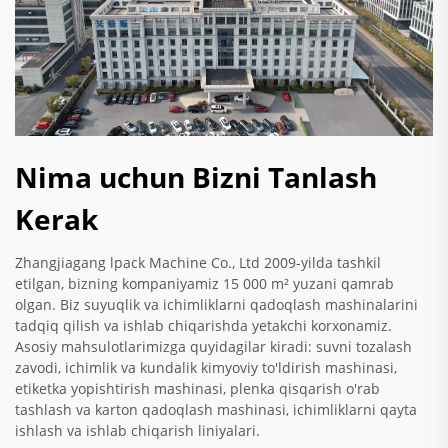
Nima uchun Bizni Tanlash
Kerak
Zhangjiagang lpack Machine Co., Ltd 2009-yilda tashkil
etilgan, bizning kompaniyamiz 15 000 m² yuzani qamrab
olgan. Biz suyuqlik va ichimliklarni qadoqlash mashinalarini
tadqiq qilish va ishlab chiqarishda yetakchi korxonamiz.
Asosiy mahsulotlarimizga quyidagilar kiradi: suvni tozalash
zavodi, ichimlik va kundalik kimyoviy to'ldirish mashinasi,
etiketka yopishtirish mashinasi, plenka qisqarish o'rab
tashlash va karton qadoqlash mashinasi, ichimliklarni qayta
ishlash va ishlab chiqarish liniyalari.