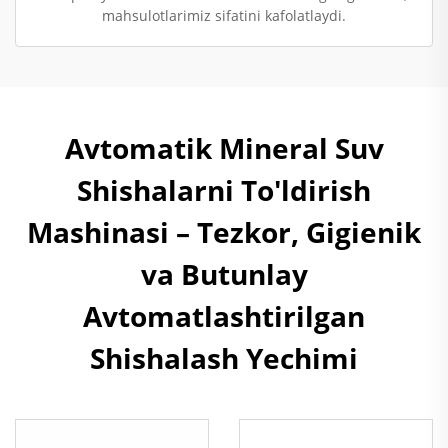
mahsulotlarimiz sifatini kafolatlaydi.
Avtomatik Mineral Suv
Shishalarni To'ldirish
Mashinasi – Tezkor, Gigienik
va Butunlay
Avtomatlashtirilgan
Shishalash Yechimi