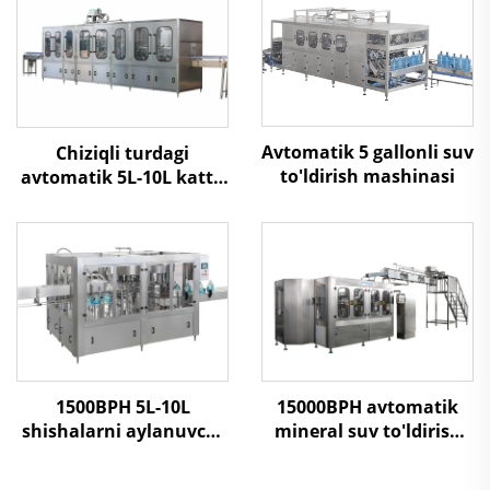
Avtomatik 5 gallonli suv
Chiziqli turdagi
to'ldirish mashinasi
avtomatik 5L-10L katta
shishalarni 3 in 1 suv
to'ldirish mashinasi
1500BPH 5L-10L
15000BPH avtomatik
shishalarni aylanuvchi
mineral suv to'ldirish
turdagi suv to'ldirish
mashinasi
mashinasi