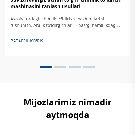
mashinasini tanlash usullari
Asosiy turdagi ichimlik to'ldirish mashinalarini
tushunish. Aralik to'ldirgichlar — pastgi namlilikdagi
suyuqliklar uchun. Og'irlikka asoslangan to'ldirgichlar
suyuq moddalarni idishlarga to'ldirish uchun oddiygina
BATAFSIL KO'RISH
tortish kuchi asosida ishlaydi. Bu erda suv, sharbat,
hatto ba'zi spirtli ichimliklar kabi narsalardan so'z
boradi...
Mijozlarimiz nimadir
aytmoqda