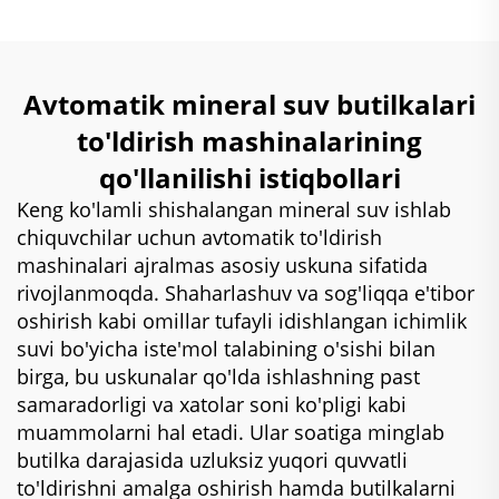
Avtomatik mineral suv butilkalari
to'ldirish mashinalarining
qo'llanilishi istiqbollari
Keng ko'lamli shishalangan mineral suv ishlab
chiquvchilar uchun avtomatik to'ldirish
mashinalari ajralmas asosiy uskuna sifatida
rivojlanmoqda. Shaharlashuv va sog'liqqa e'tibor
oshirish kabi omillar tufayli idishlangan ichimlik
suvi bo'yicha iste'mol talabining o'sishi bilan
birga, bu uskunalar qo'lda ishlashning past
samaradorligi va xatolar soni ko'pligi kabi
muammolarni hal etadi. Ular soatiga minglab
butilka darajasida uzluksiz yuqori quvvatli
to'ldirishni amalga oshirish hamda butilkalarni