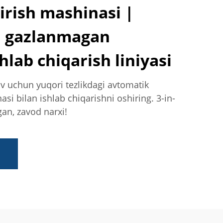
dirish mashinasi |
a gazlanmagan
shlab chiqarish liniyasi
v uchun yuqori tezlikdagi avtomatik
asi bilan ishlab chiqarishni oshiring. 3-in-
ngan, zavod narxi!