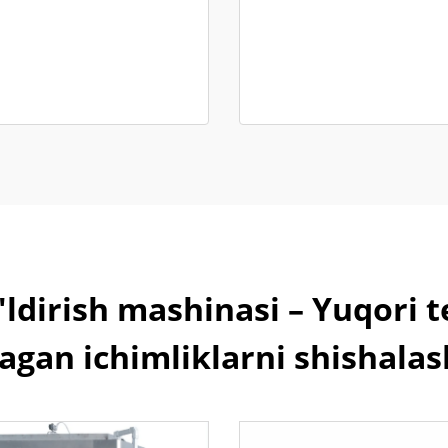
'ldirish mashinasi – Yuqori t
gan ichimliklarni shishalash