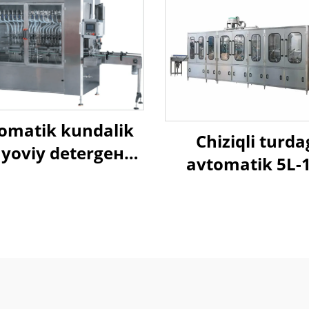
omatik kundalik
Chiziqli turda
yoviy detergент
avtomatik 5L-
mpun to'ldirish
katta shishalarni
mashinasi
1 suv to'ldiri
mashinasi