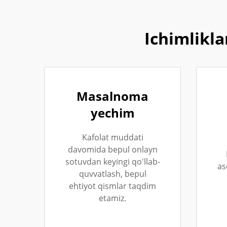
Ichimlikla
Masalnoma
yechim
Kafolat muddati
davomida bepul onlayn
sotuvdan keyingi qo'llab-
as
quvvatlash, bepul
ehtiyot qismlar taqdim
etamiz.