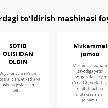
rdagi to'ldirish mashinasi f
SOTIB
Mukammal
OLISHDAN
jamoa
OLDIN
Mashinalar xaridor
zavodiga yetib
Buyurtmachi so'rovi
borganidan keyin
osida idish, etiketka va
o'rnatish, sozlash v
uskuna joylashish
o'qitish uchun
loyihasi.
mutaxassislarni
jo'namiz.