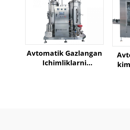
Avtomatik Gazlangan
Avt
Ichimliklarni
kim
Aralashtiruvchi
sha
Mashina