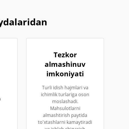
oydalaridan
Tezkor
almashinuv
imkoniyati
Turli idish hajmlari va
ichimlik turlariga oson
a
moslashadi.
Mahsulotlarni
almashtirish paytida
to'xtashlarni kamaytiradi