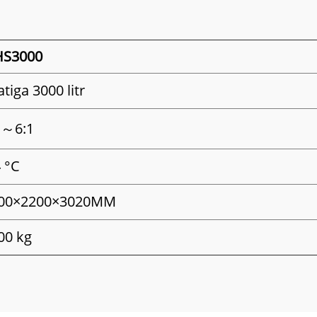
S3000
tiga 3000 litr
1～6:1
4 °C
00×2200×3020MM
00 kg