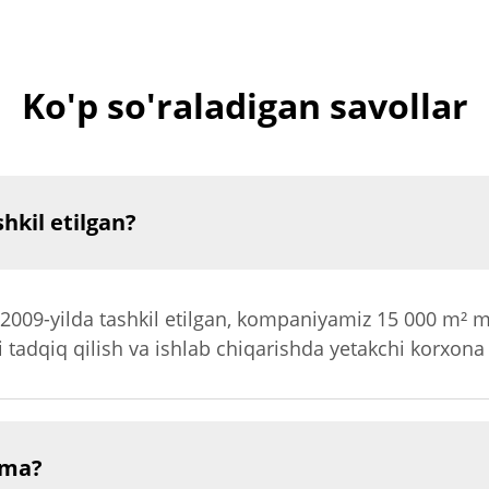
Ko'p so'raladigan savollar
hkil etilgan?
2009-yilda tashkil etilgan, kompaniyamiz 15 000 m² m
i tadqiq qilish va ishlab chiqarishda yetakchi korxon
ima?