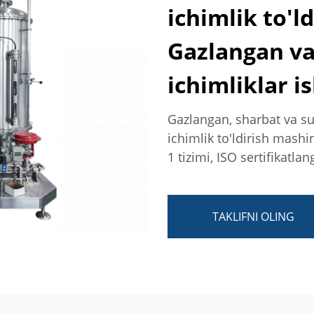
ichimlik to'l
Gazlangan v
ichimliklar i
Gazlangan, sharbat va su
ichimlik to'ldirish mashin
1 tizimi, ISO sertifikatla
TAKLIFNI OLING