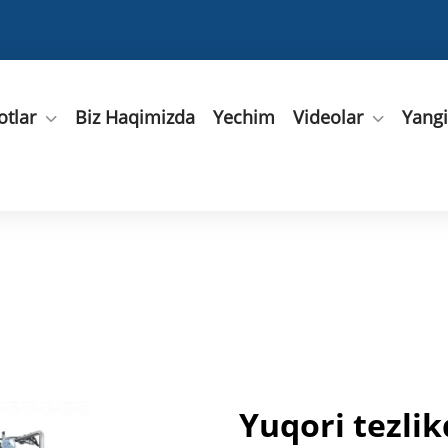
tlar
Biz Haqimizda
Yechim
Videolar
Yangi
Yuqori tezli