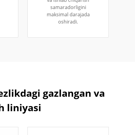
va ishlab chiqarish
samaradorligini
maksimal darajada
oshiradi.
ezlikdagi gazlangan va
 liniyasi