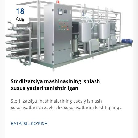
18
Aug
Sterilizatsiya mashinasining ishlash
xususiyatlari tanishtirilgan
Sterilizatsiya mashinalarining asosiy ishlash
xususiyatlari va xavfsizlik xususiyatlarini kashf qiling,
jumladan, avtomatik nazorat, haroratni oshirishdan
himoya qilish hamda eshikni bloklovchi tizimlar. Xavfsiz,
BATAFSIL KO'RISH
samarali qattiq akslantiruvchi sterilizatsiya qilishni
ta'minlash haqida batafsil ma'lumot oling.