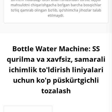
mahsulotni chiqarishgacha bo'lgan barcha bosqichlar
to'liq qamrab olingan bo'lib, qo'shimcha jihozlar talab
etilmaydi.
Bottle Water Machine: SS
qurilma va xavfsiz, samarali
ichimlik to'ldirish liniyalari
uchun ko'p püskürtgichli
tozalash