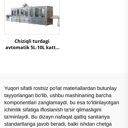
Chiziqli turdagi
avtomatik 5L-10L katta
shishalarni 3 in 1 suv
to'ldirish mashinasi
Yuqori sifatli rostsiz po'lat materiallardan butunlay
tayyorlangan bo'lib, ushbu mashinaning barcha
komponentlari zanglamaydi, bu esa to'ldirilayotgan
ichimlik sifatiga ifloslanish ta'sir qilmasligini
ta'minlaydi. Bu dizayn nafaqat qattiq sanitariya
standartlariga javob beradi, balki ishdan chetga