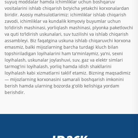
suyuq moddalar hamda ichimliklar uchun boshqaruv
vositalarini ishlab chiqarish bo‘yicha yetakchi korxonalardan
biridir. Asosiy mahsulotlarimiz: ichimliklar ishlab chiqarish
zavodi, ichimliklar va kundalik kimyoviy buyumlar uchun
to'ldirish mashinasi, yorliqlash mashinasi, plyonka paketlovchi
va quti to'ldirish uskunalari, suv tuzilishi va ishlab chiqarish
assambleyi. Biz faqatgina uskuna ishlab chiqaruvchi korxona
emasmiz, balki mijozlarning barcha turdagi kluch bilan
topshiriladigan loyihalarini ham ta'minlaymiz, ya'ni, sexni
loyihalash, uskunalar joylashuvi, suv, gaz va elektr simlari
tarmog'ini loyihalash, yorliq hamda idish shakllarini
loyihalash kabi xizmatlarni taklif etamiz. Bizning maqsadimiz
— mijozlarning korxonasini samarali boshqarish imkonini
berish hamda ularning bozorda g'olib kelishiga yordam
berishdir.