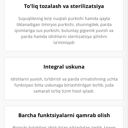
To'liq tozalash va sterilizatsiya
Suyuqlikning ko'p nuqtali purkishi hamda qayta
tiklanadigan timiryos purkishi, shuningdek, parda
qismlariga suv purkishi, butunlay gigienik yuvish va
parda hamda idishlarni sterilizatsiya qilishni
ta'minlaydi
Integral uskuna
Idishlarni yuvish, to'ldirish va parda o'rnatishning uchta
funksiyasi bitta uskunaga birlashtirilgan bo'lib, juda
samarali to'liq tizim hosil qiladi.
Barcha funktsiyalarni qamrab olish
Birinchi holatdagi idish bilan ishlashdan tortib, tayyor