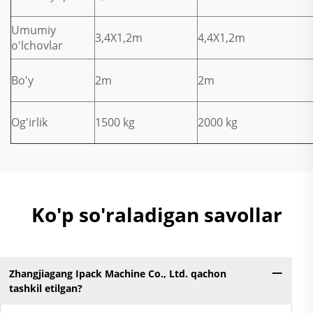
Umumiy
3,4X1,2m
4,4X1,2m
o'lchovlar
Bo'y
2m
2m
Og'irlik
1500 kg
2000 kg
Ko'p so'raladigan savollar
Zhangjiagang Ipack Machine Co., Ltd. qachon
tashkil etilgan?