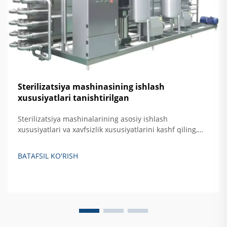
Sterilizatsiya mashinasining ishlash
xususiyatlari tanishtirilgan
Sterilizatsiya mashinalarining asosiy ishlash
xususiyatlari va xavfsizlik xususiyatlarini kashf qiling,
jumladan, avtomatik nazorat, haroratni oshirishdan
himoya qilish hamda eshikni bloklovchi tizimlar. Xavfsiz,
BATAFSIL KO'RISH
samarali qattiq akslantiruvchi sterilizatsiya qilishni
ta'minlash haqida batafsil ma'lumot oling.