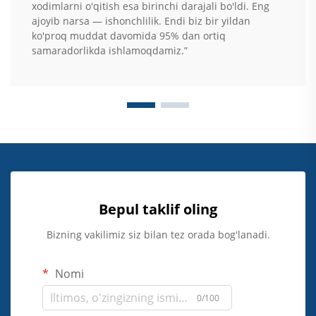
xodimlarni o'qitish esa birinchi darajali bo'ldi. Eng
ajoyib narsa — ishonchlilik. Endi biz bir yildan
ko'proq muddat davomida 95% dan ortiq
samaradorlikda ishlamoqdamiz.”
Bepul taklif oling
Bizning vakilimiz siz bilan tez orada bog'lanadi.
Nomi
0/100