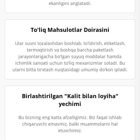
ekanligini anglatadi.
To'liq Mahsulotlar Doirasini
Ular suvni tozalashdan boshlab, to'ldirish, etiketlash,
termoqtirish va boshqa barcha paketlash
jarayonlarigacha bo'lgan suyuq moddalar hamda
ichimlik sanoati uchun to'liq mexanizmlar sotadi. Bu
ularni bitta to'xtash nuqtasidagi umumiy do'kon qiladi.
Birlashtirilgan "Kalit bilan loyiha"
yechimi
Bu bizning eng katta afzalligimiz. Biz faqat ishlab
chiqaruvchi emasmiz, balki muammolarni hal
etuvchimiz.