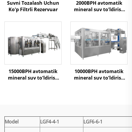
Suvni Tozalash Uchun
2000BPH avtomatik
Ko'p Filtrli Rezervuar
mineral suv to'ldirish
mashinasi
15000BPH avtomatik
10000BPH avtomatik
mineral suv to'ldirish
mineral suv to'ldirish
mashinasi
mashinasi
Model
LGF4-4-1
LGF6-6-1