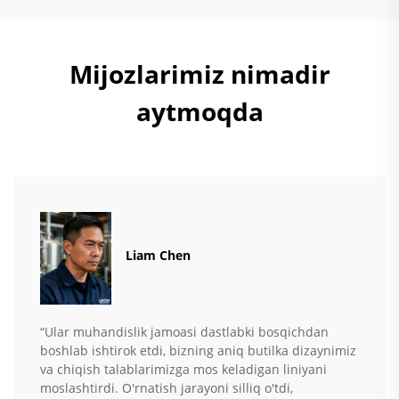
Mijozlarimiz nimadir
aytmoqda
Liam Chen
“Ular muhandislik jamoasi dastlabki bosqichdan
boshlab ishtirok etdi, bizning aniq butilka dizaynimiz
va chiqish talablarimizga mos keladigan liniyani
moslashtirdi. O'rnatish jarayoni silliq o'tdi,