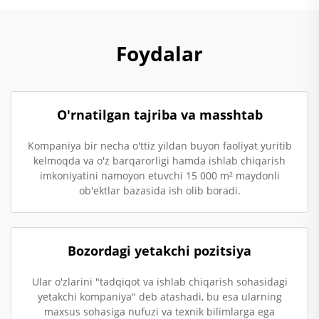
Foydalar
O'rnatilgan tajriba va masshtab
Kompaniya bir necha o'ttiz yildan buyon faoliyat yuritib
kelmoqda va o'z barqarorligi hamda ishlab chiqarish
imkoniyatini namoyon etuvchi 15 000 m² maydonli
ob'ektlar bazasida ish olib boradi.
Bozordagi yetakchi pozitsiya
Ular o'zlarini "tadqiqot va ishlab chiqarish sohasidagi
yetakchi kompaniya" deb atashadi, bu esa ularning
maxsus sohasiga nufuzi va texnik bilimlarga ega