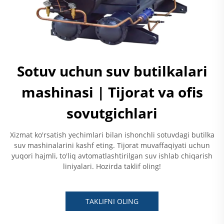
Sotuv uchun suv butilkalari
mashinasi | Tijorat va ofis
sovutgichlari
Xizmat ko'rsatish yechimlari bilan ishonchli sotuvdagi butilka
suv mashinalarini kashf eting. Tijorat muvaffaqiyati uchun
yuqori hajmli, to'liq avtomatlashtirilgan suv ishlab chiqarish
liniyalari. Hozirda taklif oling!
TAKLIFNI OLING