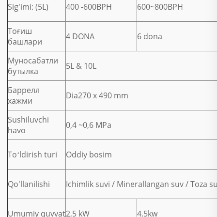
Sig'imi: (5L)
400 -600BPH
600~800BPH
Тоғиш
4 DONA
6 dona
башлари
Муносабатли
5L & 10L
бутылка
Баррелл
Dia270 x 490 mm
хажми
Sushiluvchi
0,4 ~0,6 MPa
havo
Toʻldirish turi
Oddiy bosim
Qo'llanilishi
Ichimlik suvi / Minerallangan suv / Toza s
Umumiy quvvat
2,5 kW
4.5kw