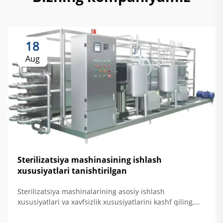
18
Aug
Sterilizatsiya mashinasining ishlash
xususiyatlari tanishtirilgan
Sterilizatsiya mashinalarining asosiy ishlash
xususiyatlari va xavfsizlik xususiyatlarini kashf qiling,
jumladan, avtomatik nazorat, haroratni oshirishdan
himoya qilish hamda eshikni bloklovchi tizimlar. Xavfsiz,