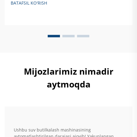
BATAFSIL KO'RISH
samarali qattiq akslantiruvchi sterilizatsiya qilishni
ta'minlash haqida batafsil ma'lumot oling.
Mijozlarimiz nimadir
aytmoqda
Ushbu suv butilkalash mashinasining
avtomatlashtirilgan darajasi ajoyib! Yakunlangan