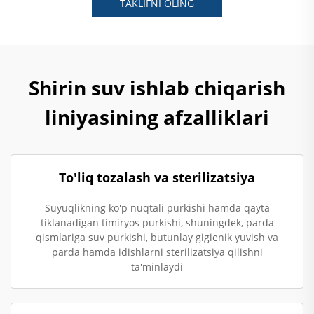
TAKLIFNI OLING
Shirin suv ishlab chiqarish
liniyasining afzalliklari
To'liq tozalash va sterilizatsiya
Suyuqlikning ko'p nuqtali purkishi hamda qayta
tiklanadigan timiryos purkishi, shuningdek, parda
qismlariga suv purkishi, butunlay gigienik yuvish va
parda hamda idishlarni sterilizatsiya qilishni
ta'minlaydi