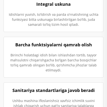
Integral uskuna
Idishlarni yuvish, to'ldirish va parda o'rnatishning uchta
funksiyasi bitta uskunaga birlashtirilgan bo'lib, juda
samarali to'liq tizim hosil qiladi.
Barcha funktsiyalarni qamrab olish
Birinchi holatdagi idish bilan ishlashdan tortib, tayyor
mahsulotni chiqarishgacha bo'lgan barcha bosqichlar
to'liq qamrab olingan bo'lib, qo'shimcha jihozlar talab
etilmaydi.
Sanitariya standartlariga javob beradi
Ushbu mashina ifloslanishsiz xavfsiz ichimlik suvini
ishlab chiqarish uchun qat'iy sanitariya talablarga