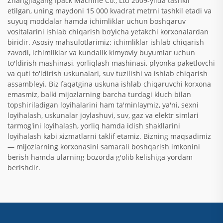
Zhangjiagang Ipack Machine Co., Ltd 2009-yilda tashkil
etilgan, uning maydoni 15 000 kvadrat metrni tashkil etadi va
suyuq moddalar hamda ichimliklar uchun boshqaruv
vositalarini ishlab chiqarish bo‘yicha yetakchi korxonalardan
biridir. Asosiy mahsulotlarimiz: ichimliklar ishlab chiqarish
zavodi, ichimliklar va kundalik kimyoviy buyumlar uchun
to'ldirish mashinasi, yorliqlash mashinasi, plyonka paketlovchi
va quti to'ldirish uskunalari, suv tuzilishi va ishlab chiqarish
assambleyi. Biz faqatgina uskuna ishlab chiqaruvchi korxona
emasmiz, balki mijozlarning barcha turdagi kluch bilan
topshiriladigan loyihalarini ham ta'minlaymiz, ya'ni, sexni
loyihalash, uskunalar joylashuvi, suv, gaz va elektr simlari
tarmog'ini loyihalash, yorliq hamda idish shakllarini
loyihalash kabi xizmatlarni taklif etamiz. Bizning maqsadimiz
— mijozlarning korxonasini samarali boshqarish imkonini
berish hamda ularning bozorda g'olib kelishiga yordam
berishdir.