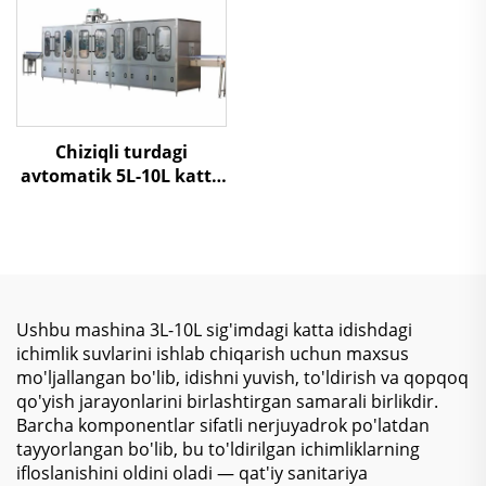
Chiziqli turdagi
avtomatik 5L-10L katta
shishalarni 3 in 1 suv
to'ldirish mashinasi
Ushbu mashina 3L-10L sig'imdagi katta idishdagi
ichimlik suvlarini ishlab chiqarish uchun maxsus
mo'ljallangan bo'lib, idishni yuvish, to'ldirish va qopqoq
qo'yish jarayonlarini birlashtirgan samarali birlikdir.
Barcha komponentlar sifatli nerjuyadrok po'latdan
tayyorlangan bo'lib, bu to'ldirilgan ichimliklarning
ifloslanishini oldini oladi — qat'iy sanitariya