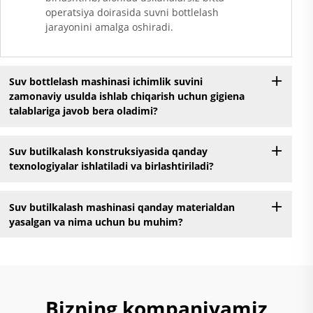
operatsiya doirasida suvni bottlelash
jarayonini amalga oshiradi.
Suv bottlelash mashinasi ichimlik suvini
zamonaviy usulda ishlab chiqarish uchun gigiena
talablariga javob bera oladimi?
Suv butilkalash konstruksiyasida qanday
texnologiyalar ishlatiladi va birlashtiriladi?
Suv butilkalash mashinasi qanday materialdan
yasalgan va nima uchun bu muhim?
Bizning kompaniyamiz