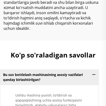
standartlariga javob beradi va shu bilan birga uskuna
xizmat ko'rsatish muddatini ancha uzaytiradi. U
barqaror ishlaydi, inson omilini kamaytiradi va
to'ldirish hajmini aniq saqlaydi, o'rtacha va kichik
hajmdagi ichimlik suvi ishlab chiqarish korxonalari
uchun idealdir.
Ko'p so'raladigan savollar
Bu suv bottlelash mashinasining asosiy vazifalari
qanday birlashtirilgan?
Ushbu mashina yuvish, to'ldirish va
qopqoqlashning uchta asosiy funksiyasini
birlashtirib, alohida uskunalarsiz bitta