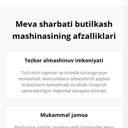
Meva sharbati butilkash
mashinasining afzalliklari
Tezkor almashinuv imkoniyati
Turli idish hajmlari va ichimlik turlariga oson
moslashadi. Mahsulotlarni almashtirish paytida
to'xtashlarni kamaytiradi va ishlab chiqarish
samaradorligini maksimal darajada oshiradi.
Mukammal jamoa
Mashinalar xaridor zavodiga yetib borganidan keyin