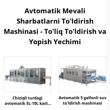
Avtomatik Mevali
Sharbatlarni To'ldirish
Mashinasi - To'liq To'ldirish va
Yopish Yechimi
Avtomatik 5 gallonli suv
Chiziqli turdagi
to'ldirish mashinasi
avtomatik 5L-10L katta
shishalarni 3 in 1 suv