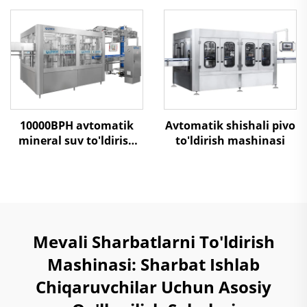
to'ldirish mashinasi
10000BPH avtomatik
Avtomatik shishali pivo
mineral suv to'ldirish
to'ldirish mashinasi
mashinasi
Mevali Sharbatlarni To'ldirish
Mashinasi: Sharbat Ishlab
Chiqaruvchilar Uchun Asosiy