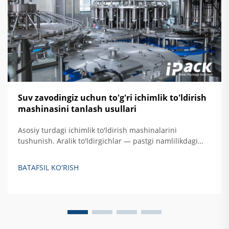
Suv zavodingiz uchun to'g'ri ichimlik to'ldirish
mashinasini tanlash usullari
Asosiy turdagi ichimlik to'ldirish mashinalarini
tushunish. Aralik to'ldirgichlar — pastgi namlilikdagi
suyuqliklar uchun. Og'irlikka asoslangan to'ldirgichlar
suyuq moddalarni idishlarga to'ldirish uchun oddiygina
BATAFSIL KO'RISH
tortish kuchi asosida ishlaydi. Bu erda suv, sharbat,
hatto ba'zi spirtli ichimliklar kabi narsalardan so'z
boradi...