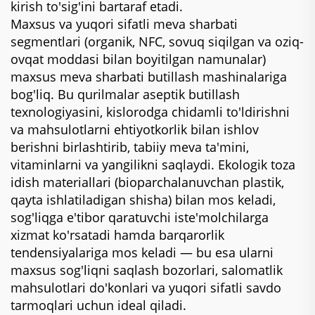
kirish to'sig'ini bartaraf etadi.
Maxsus va yuqori sifatli meva sharbati
segmentlari (organik, NFC, sovuq siqilgan va oziq-
ovqat moddasi bilan boyitilgan namunalar)
maxsus meva sharbati butillash mashinalariga
bog'liq. Bu qurilmalar aseptik butillash
texnologiyasini, kislorodga chidamli to'ldirishni
va mahsulotlarni ehtiyotkorlik bilan ishlov
berishni birlashtirib, tabiiy meva ta'mini,
vitaminlarni va yangilikni saqlaydi. Ekologik toza
idish materiallari (bioparchalanuvchan plastik,
qayta ishlatiladigan shisha) bilan mos keladi,
sog'liqga e'tibor qaratuvchi iste'molchilarga
xizmat ko'rsatadi hamda barqarorlik
tendensiyalariga mos keladi — bu esa ularni
maxsus sog'liqni saqlash bozorlari, salomatlik
mahsulotlari do'konlari va yuqori sifatli savdo
tarmoqlari uchun ideal qiladi.