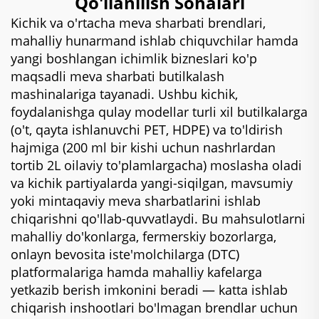
Qo'llanilish Sohalari
Kichik va o'rtacha meva sharbati brendlari,
mahalliy hunarmand ishlab chiquvchilar hamda
yangi boshlangan ichimlik bizneslari ko'p
maqsadli meva sharbati butilkalash
mashinalariga tayanadi. Ushbu kichik,
foydalanishga qulay modellar turli xil butilkalarga
(o't, qayta ishlanuvchi PET, HDPE) va to'ldirish
hajmiga (200 ml bir kishi uchun nashrlardan
tortib 2L oilaviy to'plamlargacha) moslasha oladi
va kichik partiyalarda yangi-siqilgan, mavsumiy
yoki mintaqaviy meva sharbatlarini ishlab
chiqarishni qo'llab-quvvatlaydi. Bu mahsulotlarni
mahalliy do'konlarga, fermerskiy bozorlarga,
onlayn bevosita iste'molchilarga (DTC)
platformalariga hamda mahalliy kafelarga
yetkazib berish imkonini beradi — katta ishlab
chiqarish inshootlari bo'lmagan brendlar uchun