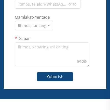
0/100
Mamlakat/mintaqa
Iltimos, tanlang
Xabar
0/1000
Yuborish