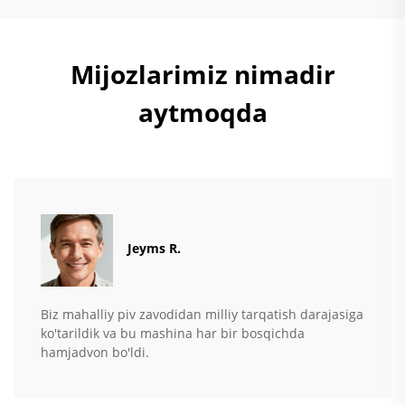
Mijozlarimiz nimadir
aytmoqda
Jeyms R.
Biz mahalliy piv zavodidan milliy tarqatish darajasiga
ko'tarildik va bu mashina har bir bosqichda
hamjadvon bo'ldi.