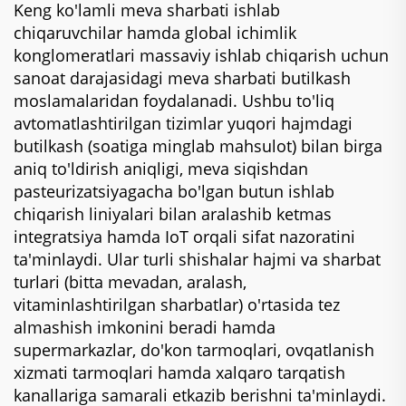
Keng ko'lamli meva sharbati ishlab
chiqaruvchilar hamda global ichimlik
konglomeratlari massaviy ishlab chiqarish uchun
sanoat darajasidagi meva sharbati butilkash
moslamalaridan foydalanadi. Ushbu to'liq
avtomatlashtirilgan tizimlar yuqori hajmdagi
butilkash (soatiga minglab mahsulot) bilan birga
aniq to'ldirish aniqligi, meva siqishdan
pasteurizatsiyagacha bo'lgan butun ishlab
chiqarish liniyalari bilan aralashib ketmas
integratsiya hamda IoT orqali sifat nazoratini
ta'minlaydi. Ular turli shishalar hajmi va sharbat
turlari (bitta mevadan, aralash,
vitaminlashtirilgan sharbatlar) o'rtasida tez
almashish imkonini beradi hamda
supermarkazlar, do'kon tarmoqlari, ovqatlanish
xizmati tarmoqlari hamda xalqaro tarqatish
kanallariga samarali etkazib berishni ta'minlaydi.