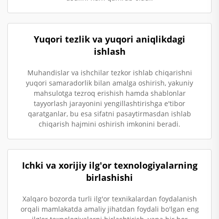
Yuqori tezlik va yuqori aniqlikdagi
ishlash
Muhandislar va ishchilar tezkor ishlab chiqarishni
yuqori samaradorlik bilan amalga oshirish, yakuniy
mahsulotga tezroq erishish hamda shablonlar
tayyorlash jarayonini yengillashtirishga e'tibor
qaratganlar, bu esa sifatni pasaytirmasdan ishlab
chiqarish hajmini oshirish imkonini beradi.
Ichki va xorijiy ilg'or texnologiyalarning
birlashishi
Xalqaro bozorda turli ilg'or texnikalardan foydalanish
orqali mamlakatda amaliy jihatdan foydali bo'lgan eng