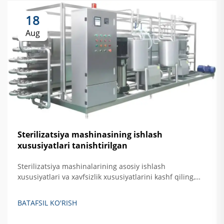
18
Aug
Sterilizatsiya mashinasining ishlash
xususiyatlari tanishtirilgan
Sterilizatsiya mashinalarining asosiy ishlash
xususiyatlari va xavfsizlik xususiyatlarini kashf qiling,
jumladan, avtomatik nazorat, haroratni oshirishdan
himoya qilish hamda eshikni bloklovchi tizimlar. Xavfsiz,
BATAFSIL KO'RISH
samarali qattiq akslantiruvchi sterilizatsiya qilishni
ta'minlash haqida batafsil ma'lumot oling.