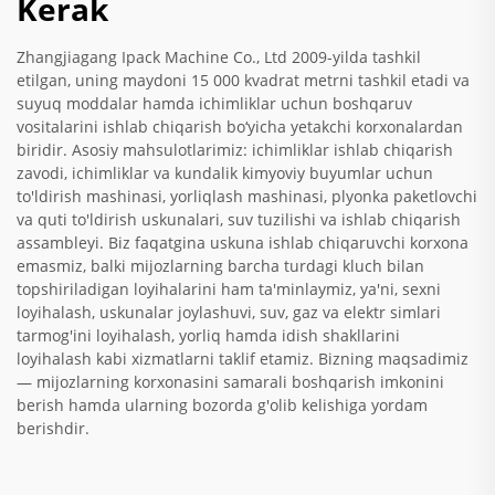
Kerak
Zhangjiagang Ipack Machine Co., Ltd 2009-yilda tashkil
etilgan, uning maydoni 15 000 kvadrat metrni tashkil etadi va
suyuq moddalar hamda ichimliklar uchun boshqaruv
vositalarini ishlab chiqarish bo‘yicha yetakchi korxonalardan
biridir. Asosiy mahsulotlarimiz: ichimliklar ishlab chiqarish
zavodi, ichimliklar va kundalik kimyoviy buyumlar uchun
to'ldirish mashinasi, yorliqlash mashinasi, plyonka paketlovchi
va quti to'ldirish uskunalari, suv tuzilishi va ishlab chiqarish
assambleyi. Biz faqatgina uskuna ishlab chiqaruvchi korxona
emasmiz, balki mijozlarning barcha turdagi kluch bilan
topshiriladigan loyihalarini ham ta'minlaymiz, ya'ni, sexni
loyihalash, uskunalar joylashuvi, suv, gaz va elektr simlari
tarmog'ini loyihalash, yorliq hamda idish shakllarini
loyihalash kabi xizmatlarni taklif etamiz. Bizning maqsadimiz
— mijozlarning korxonasini samarali boshqarish imkonini
berish hamda ularning bozorda g'olib kelishiga yordam
berishdir.