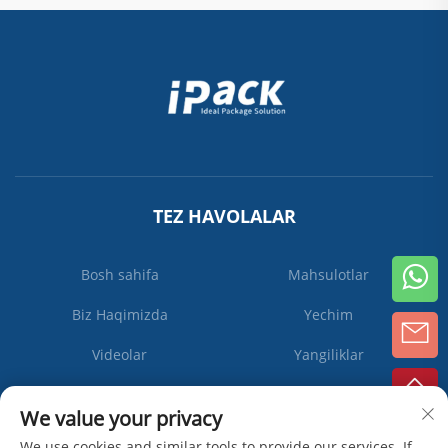
TEZ HAVOLALAR
Bosh sahifa
Mahsulotlar
Biz Haqimizda
Yechim
Videolar
Yangiliklar
Biz bilan bog'lanish
We value your privacy
We use cookies and similar tools to provide our services. If