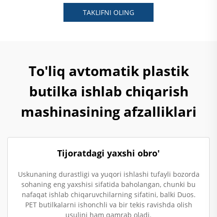
TAKLIFNI OLING
To'liq avtomatik plastik
butilka ishlab chiqarish
mashinasining afzalliklari
Tijoratdagi yaxshi obro'
Uskunaning durastligi va yuqori ishlashi tufayli bozorda
sohaning eng yaxshisi sifatida baholangan, chunki bu
nafaqat ishlab chiqaruvchilarning sifatini, balki Duos.
PET butilkalarni ishonchli va bir tekis ravishda olish
usulini ham qamrab oladi.