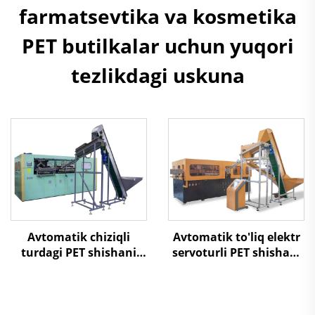
farmatsevtika va kosmetika
PET butilkalar uchun yuqori
tezlikdagi uskuna
Avtomatik chiziqli
Avtomatik to'liq elektr
turdagi PET shishani
servoturli PET shishani
pufakli shakllash
pufakli shakllash
mashinasi
mashinasi