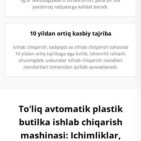
ilg'or texnologiyalarni birlashtirish, yana bir bor
yaxshiroq natijalarga kafolat beradi.
10 yildan ortiq kasbiy tajriba
Ishlab chiqarish, tadqiqot va ishlab chiqarish sohasida
10 yildan ortiq tajribaga ega bo'lib, ishonchli ishlash,
shuningdek, uskunalar ishlab chiqarish zavodlari
standartlari tomonidan qo'llab-quvvatlanadi.
To'liq avtomatik plastik
butilka ishlab chiqarish
mashinasi: Ichimliklar,