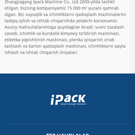
Zhangjiagang lpack Machine Co., Ltd 2009-yilda tashkil
etilgan, bizning kompaniyamiz 15 000 m² yuzani qamrab
olgan. Biz suyuqlik va ichimliklarni qadoqlash mashinalarini
tadqiq qilish va ishlab chiqarishda yetakchi korxonamiz.
Asosiy mahsulotlarimizga quyidagilar kiradi: suvni tozalash
zavodi, ichimlik va kundalik kimyoviy to'ldirish mashinasi,
etiketka yopishtirish mashinasi, plenka qisqarish o'rab
tashlash va karton qadoqlash mashinasi, ichimliklarni qayta
ishlash va ishlab chiqarish liniyalari.