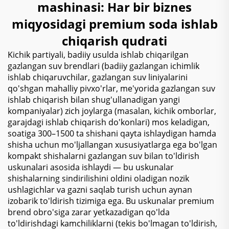
mashinasi: Har bir biznes
miqyosidagi premium soda ishlab
chiqarish qudrati
Kichik partiyali, badiiy usulda ishlab chiqarilgan
gazlangan suv brendlari (badiiy gazlangan ichimlik
ishlab chiqaruvchilar, gazlangan suv liniyalarini
qo'shgan mahalliy pivxo'rlar, me'yorida gazlangan suv
ishlab chiqarish bilan shug'ullanadigan yangi
kompaniyalar) zich joylarga (masalan, kichik omborlar,
garajdagi ishlab chiqarish do'konlari) mos keladigan,
soatiga 300–1500 ta shishani qayta ishlaydigan hamda
shisha uchun mo'ljallangan xususiyatlarga ega bo'lgan
kompakt shishalarni gazlangan suv bilan to'ldirish
uskunalari asosida ishlaydi — bu uskunalar
shishalarning sindirilishini oldini oladigan nozik
ushlagichlar va gazni saqlab turish uchun aynan
izobarik to'ldirish tizimiga ega. Bu uskunalar premium
brend obro'siga zarar yetkazadigan qo'lda
to'ldirishdagi kamchiliklarni (tekis bo'lmagan to'ldirish,