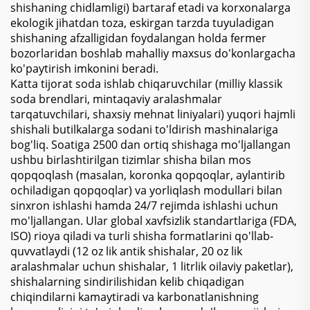
shishaning chidlamligi) bartaraf etadi va korxonalarga
ekologik jihatdan toza, eskirgan tarzda tuyuladigan
shishaning afzalligidan foydalangan holda fermer
bozorlaridan boshlab mahalliy maxsus do'konlargacha
ko'paytirish imkonini beradi.
Katta tijorat soda ishlab chiqaruvchilar (milliy klassik
soda brendlari, mintaqaviy aralashmalar
tarqatuvchilari, shaxsiy mehnat liniyalari) yuqori hajmli
shishali butilkalarga sodani to'ldirish mashinalariga
bog'liq. Soatiga 2500 dan ortiq shishaga mo'ljallangan
ushbu birlashtirilgan tizimlar shisha bilan mos
qopqoqlash (masalan, koronka qopqoqlar, aylantirib
ochiladigan qopqoqlar) va yorliqlash modullari bilan
sinxron ishlashi hamda 24/7 rejimda ishlashi uchun
mo'ljallangan. Ular global xavfsizlik standartlariga (FDA,
ISO) rioya qiladi va turli shisha formatlarini qo'llab-
quvvatlaydi (12 oz lik antik shishalar, 20 oz lik
aralashmalar uchun shishalar, 1 litrlik oilaviy paketlar),
shishalarning sindirilishidan kelib chiqadigan
chiqindilarni kamaytiradi va karbonatlanishning