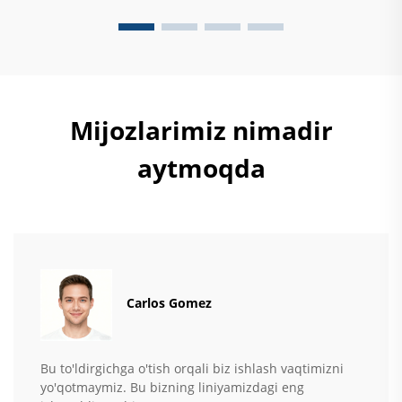
samarali qiladigan narsa...
Mijozlarimiz nimadir
aytmoqda
Carlos Gomez
Bu to'ldirgichga o'tish orqali biz ishlash vaqtimizni
yo'qotmaymiz. Bu bizning liniyamizdagi eng