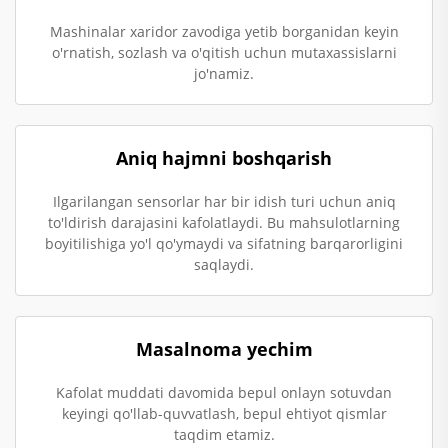
Mashinalar xaridor zavodiga yetib borganidan keyin
o'rnatish, sozlash va o'qitish uchun mutaxassislarni
jo'namiz.
Aniq hajmni boshqarish
Ilgarilangan sensorlar har bir idish turi uchun aniq
to'ldirish darajasini kafolatlaydi. Bu mahsulotlarning
boyitilishiga yo'l qo'ymaydi va sifatning barqarorligini
saqlaydi.
Masalnoma yechim
Kafolat muddati davomida bepul onlayn sotuvdan
keyingi qo'llab-quvvatlash, bepul ehtiyot qismlar
taqdim etamiz.