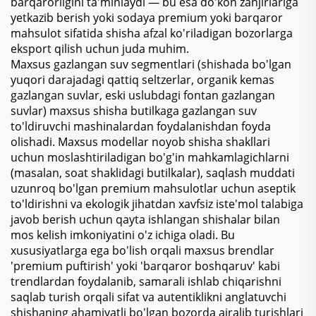
barqarorligini ta'minlaydi — bu esa do'kon zanjirlariga
yetkazib berish yoki sodaya premium yoki barqaror
mahsulot sifatida shisha afzal ko'riladigan bozorlarga
eksport qilish uchun juda muhim.
Maxsus gazlangan suv segmentlari (shishada bo'lgan
yuqori darajadagi qattiq seltzerlar, organik kemas
gazlangan suvlar, eski uslubdagi fontan gazlangan
suvlar) maxsus shisha butilkaga gazlangan suv
to'ldiruvchi mashinalardan foydalanishdan foyda
olishadi. Maxsus modellar noyob shisha shakllari
uchun moslashtiriladigan bo'g'in mahkamlagichlarni
(masalan, soat shaklidagi butilkalar), saqlash muddati
uzunroq bo'lgan premium mahsulotlar uchun aseptik
to'ldirishni va ekologik jihatdan xavfsiz iste'mol talabiga
javob berish uchun qayta ishlangan shishalar bilan
mos kelish imkoniyatini o'z ichiga oladi. Bu
xususiyatlarga ega bo'lish orqali maxsus brendlar
'premium puftirish' yoki 'barqaror boshqaruv' kabi
trendlardan foydalanib, samarali ishlab chiqarishni
saqlab turish orqali sifat va autentiklikni anglatuvchi
shishaning ahamiyatli bo'lgan bozorda ajralib turishlari