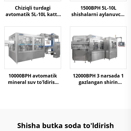
Chiziqli turdagi
1500BPH 5L-10L
avtomatik 5L-10L katta
shishalarni aylanuvchi
shishalarni 3 in 1 suv
turdagi suv to'ldirish
to'ldirish mashinasi
mashinasi
10000BPH avtomatik
12000BPH 3 narsada 1
mineral suv to'ldirish
gazlangan shirin
mashinasi
ichimlik to'ldirish
mashinasi
Shisha butka soda to'ldirish