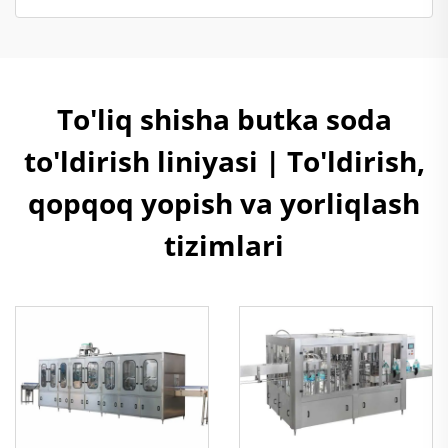
To'liq shisha butka soda
to'ldirish liniyasi | To'ldirish,
qopqoq yopish va yorliqlash
tizimlari