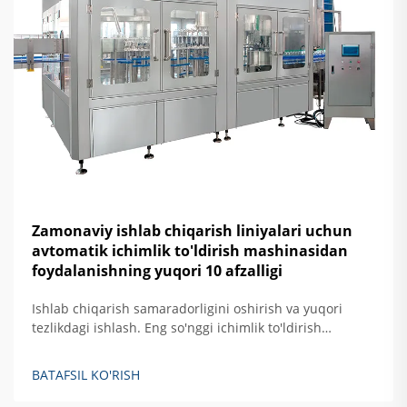
Zamonaviy ishlab chiqarish liniyalari uchun
avtomatik ichimlik to'ldirish mashinasidan
foydalanishning yuqori 10 afzalligi
Ishlab chiqarish samaradorligini oshirish va yuqori
tezlikdagi ishlash. Eng so'nggi ichimlik to'ldirish
uskunalari eski yarimaftomatik modellar bilan
solishtirganda taxminan 40% ortiq ishlab chiqarish
BATAFSIL KO'RISH
imkoniyatiga ega bo'lib, daqiqasiga taxminan 1200 ta
idish tezlikka erisha oladi. Bu uskunalarni shu qadar