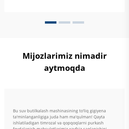
ta'minlash haqida batafsil ma'lumot oling.
Mijozlarimiz nimadir
aytmoqda
Bu suv butilkalash mashinasining to'liq gigiyena
ta'minlanganligiga juda ham ma'qulman! Qayta
ishlatiladigan timrozal va qopqoqlarni purkash
foydalanish mahsulotlarimiz xavfsiz saqlanishini