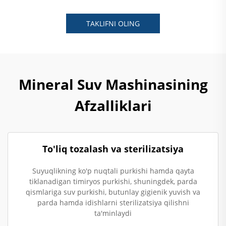
TAKLIFNI OLING
Mineral Suv Mashinasining
Afzalliklari
To'liq tozalash va sterilizatsiya
Suyuqlikning ko'p nuqtali purkishi hamda qayta
tiklanadigan timiryos purkishi, shuningdek, parda
qismlariga suv purkishi, butunlay gigienik yuvish va
parda hamda idishlarni sterilizatsiya qilishni
ta'minlaydi