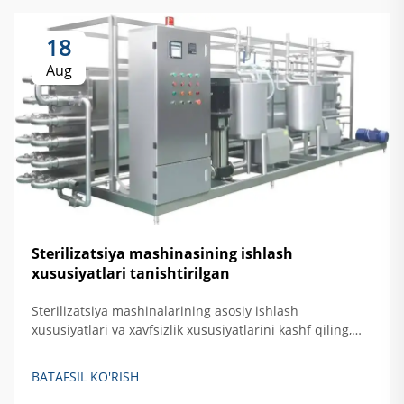
18
Aug
Sterilizatsiya mashinasining ishlash
xususiyatlari tanishtirilgan
Sterilizatsiya mashinalarining asosiy ishlash
xususiyatlari va xavfsizlik xususiyatlarini kashf qiling,
jumladan, avtomatik nazorat, haroratni oshirishdan
himoya qilish hamda eshikni bloklovchi tizimlar. Xavfsiz,
BATAFSIL KO'RISH
samarali qattiq akslantiruvchi sterilizatsiya qilishni