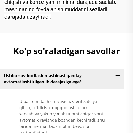
chiqish va korroziyani minimal darajada saqlab,
mashinaning foydalanish muddatini sezilarli
darajada uzaytiradi.
Ko'p so'raladigan savollar
Ushbu suv botllash mashinasi qanday
avtomatlashtirilganlik darajasiga ega?
U barrelni tashish, yuvish, sterilizatsiya
qilish, to'ldirish, qopqoqlash, ularni
sanash va yakuniy mahsulotni chiqarishni
avtomatik ravishda boshdan kechiradi, shu
tariqa mehnat taqsimotini bevosita
bartaraf etadi.