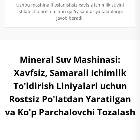
Ushbu mashina ifloslanishsiz xavfsiz ichimlik suvini
ishlab chiqarish uchun qat'iy sanitariya talablarga
javob beradi.
Mineral Suv Mashinasi:
Xavfsiz, Samarali Ichimlik
To'ldirish Liniyalari uchun
Rostsiz Po'latdan Yaratilgan
va Ko'p Parchalovchi Tozalash