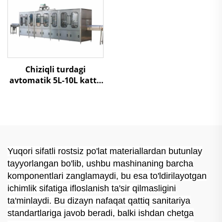
Chiziqli turdagi
avtomatik 5L-10L katta
shishalarni 3 in 1 suv
to'ldirish mashinasi
Yuqori sifatli rostsiz po'lat materiallardan butunlay
tayyorlangan bo'lib, ushbu mashinaning barcha
komponentlari zanglamaydi, bu esa to'ldirilayotgan
ichimlik sifatiga ifloslanish ta'sir qilmasligini
ta'minlaydi. Bu dizayn nafaqat qattiq sanitariya
standartlariga javob beradi, balki ishdan chetga