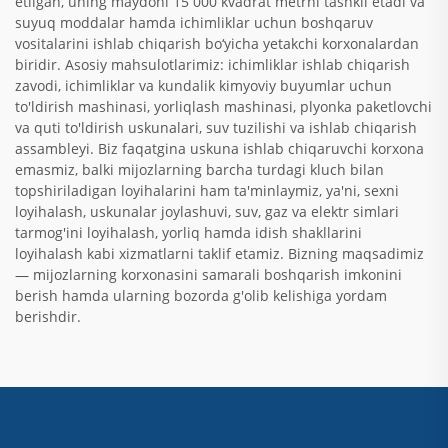
etilgan, uning maydoni 15 000 kvadrat metrni tashkil etadi va
suyuq moddalar hamda ichimliklar uchun boshqaruv
vositalarini ishlab chiqarish bo‘yicha yetakchi korxonalardan
biridir. Asosiy mahsulotlarimiz: ichimliklar ishlab chiqarish
zavodi, ichimliklar va kundalik kimyoviy buyumlar uchun
to'ldirish mashinasi, yorliqlash mashinasi, plyonka paketlovchi
va quti to'ldirish uskunalari, suv tuzilishi va ishlab chiqarish
assambleyi. Biz faqatgina uskuna ishlab chiqaruvchi korxona
emasmiz, balki mijozlarning barcha turdagi kluch bilan
topshiriladigan loyihalarini ham ta'minlaymiz, ya'ni, sexni
loyihalash, uskunalar joylashuvi, suv, gaz va elektr simlari
tarmog'ini loyihalash, yorliq hamda idish shakllarini
loyihalash kabi xizmatlarni taklif etamiz. Bizning maqsadimiz
— mijozlarning korxonasini samarali boshqarish imkonini
berish hamda ularning bozorda g'olib kelishiga yordam
berishdir.