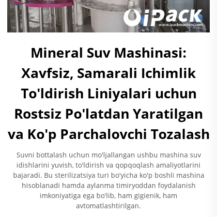
Mineral Suv Mashinasi:
Xavfsiz, Samarali Ichimlik
To'ldirish Liniyalari uchun
Rostsiz Po'latdan Yaratilgan
va Ko'p Parchalovchi Tozalash
Suvni bottalash uchun mo'ljallangan ushbu mashina suv
idishlarini yuvish, to'ldirish va qopqoqlash amaliyotlarini
bajaradi. Bu sterilizatsiya turi bo'yicha ko'p boshli mashina
hisoblanadi hamda aylanma timiryoddan foydalanish
imkoniyatiga ega bo'lib, ham gigienik, ham
avtomatlashtirilgan.