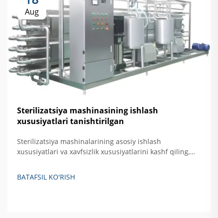
Aug
Sterilizatsiya mashinasining ishlash
xususiyatlari tanishtirilgan
Sterilizatsiya mashinalarining asosiy ishlash
xususiyatlari va xavfsizlik xususiyatlarini kashf qiling,
jumladan, avtomatik nazorat, haroratni oshirishdan
himoya qilish hamda eshikni bloklovchi tizimlar. Xavfsiz,
BATAFSIL KO'RISH
samarali qattiq akslantiruvchi sterilizatsiya qilishni
ta'minlash haqida batafsil ma'lumot oling.