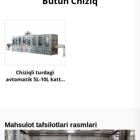
Butun Chiziq
Chiziqli turdagi
avtomatik 5L-10L katta
shishalarni 3 in 1 suv
to'ldirish mashinasi
Mahsulot tafsilotlari rasmlari