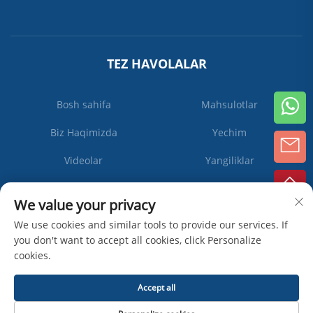
TEZ HAVOLALAR
Bosh sahifa
Mahsulotlar
Biz Haqimizda
Yechim
Videolar
Yangiliklar
Biz bilan bog'lanish
We value your privacy
We use cookies and similar tools to provide our services. If
you don't want to accept all cookies, click Personalize
Obuna
cookies.
bo'ling
Accept all
Mualliflik huquqi © Zhangjiagang Ipack Machine Co., Ltd -
Maxfiylik