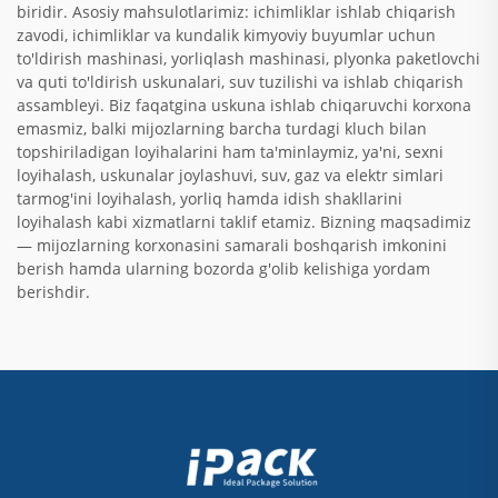
biridir. Asosiy mahsulotlarimiz: ichimliklar ishlab chiqarish
zavodi, ichimliklar va kundalik kimyoviy buyumlar uchun
to'ldirish mashinasi, yorliqlash mashinasi, plyonka paketlovchi
va quti to'ldirish uskunalari, suv tuzilishi va ishlab chiqarish
assambleyi. Biz faqatgina uskuna ishlab chiqaruvchi korxona
emasmiz, balki mijozlarning barcha turdagi kluch bilan
topshiriladigan loyihalarini ham ta'minlaymiz, ya'ni, sexni
loyihalash, uskunalar joylashuvi, suv, gaz va elektr simlari
tarmog'ini loyihalash, yorliq hamda idish shakllarini
loyihalash kabi xizmatlarni taklif etamiz. Bizning maqsadimiz
— mijozlarning korxonasini samarali boshqarish imkonini
berish hamda ularning bozorda g'olib kelishiga yordam
berishdir.