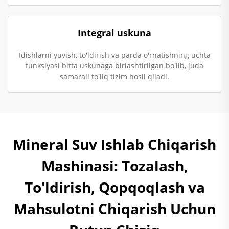
Integral uskuna
Idishlarni yuvish, to'ldirish va parda o'rnatishning uchta
funksiyasi bitta uskunaga birlashtirilgan bo'lib, juda
samarali to'liq tizim hosil qiladi.
Mineral Suv Ishlab Chiqarish
Mashinasi: Tozalash,
To'ldirish, Qopqoqlash va
Mahsulotni Chiqarish Uchun