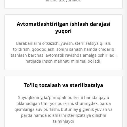
Avtomatlashtirilgan ishlash darajasi
yuqori
Barabanlarni o'tkazish, yuvish, sterilizatsiya qilish,
to'ldirish, qopqoqlash, sonini sanash hamda chiqarib
tashlash barchasi avtomatik ravishda amalga oshiriladi,
natijada inson mehnati minimal bo'ladi.
To'liq tozalash va sterilizatsiya
Suyuqlikning ko'p nuqtali purkishi hamda qayta
tiklanadigan timiryos purkishi, shuningdek, parda
qismlariga suv purkishi, butunlay gigienik yuvish va
parda hamda idishlarni sterilizatsiya qilishni
ta'minlaydi