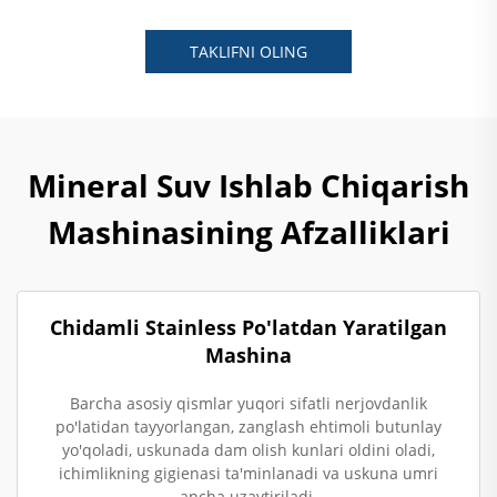
TAKLIFNI OLING
Mineral Suv Ishlab Chiqarish
Mashinasining Afzalliklari
Chidamli Stainless Po'latdan Yaratilgan
Mashina
Barcha asosiy qismlar yuqori sifatli nerjovdanlik
po'latidan tayyorlangan, zanglash ehtimoli butunlay
yo'qoladi, uskunada dam olish kunlari oldini oladi,
ichimlikning gigienasi ta'minlanadi va uskuna umri
ancha uzaytiriladi.