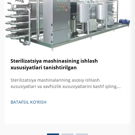
Sterilizatsiya mashinasining ishlash
xususiyatlari tanishtirilgan
Sterilizatsiya mashinalarining asosiy ishlash
xususiyatlari va xavfsizlik xususiyatlarini kashf qiling,
jumladan, avtomatik nazorat, haroratni oshirishdan
himoya qilish hamda eshikni bloklovchi tizimlar. Xavfsiz,
BATAFSIL KO'RISH
samarali qattiq akslantiruvchi sterilizatsiya qilishni
ta'minlash haqida batafsil ma'lumot oling.