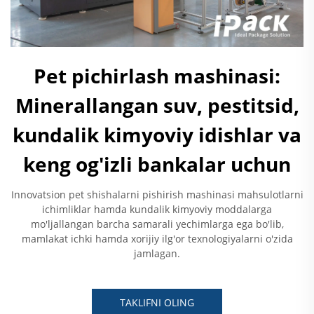
Pet pichirlash mashinasi:
Minerallangan suv, pestitsid,
kundalik kimyoviy idishlar va
keng og'izli bankalar uchun
Innovatsion pet shishalarni pishirish mashinasi mahsulotlarni
ichimliklar hamda kundalik kimyoviy moddalarga
mo'ljallangan barcha samarali yechimlarga ega bo'lib,
mamlakat ichki hamda xorijiy ilg'or texnologiyalarni o'zida
jamlagan.
TAKLIFNI OLING