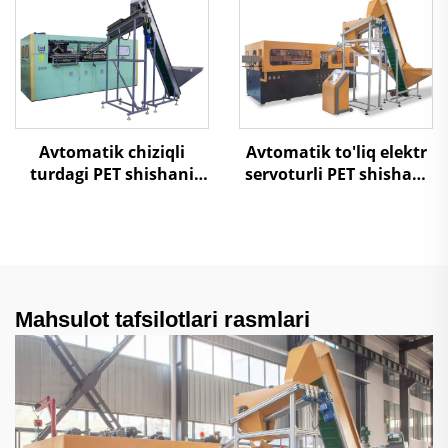
Avtomatik chiziqli
Avtomatik to'liq elektr
turdagi PET shishani
servoturli PET shishani
pufakli shakllash
pufakli shakllash
mashinasi
mashinasi
Mahsulot tafsilotlari rasmlari