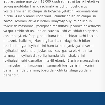
etilgan, uning maydoni 15 000 kvadrat metrni tashkil etadi va
suyuq moddalar hamda ichimliklar uchun boshqaruv
vositalarini ishlab chiqarish bo‘yicha yetakchi korxonalardan
biridir. Asosiy mahsulotlarimiz: ichimliklar ishlab chiqarish
zavodi, ichimliklar va kundalik kimyoviy buyumlar uchun
to'ldirish mashinasi, yorliqlash mashinasi, plyonka paketlovchi
va quti to'ldirish uskunalari, suv tuzilishi va ishlab chiqarish
assambleyi. Biz faqatgina uskuna ishlab chiqaruvchi korxona
emasmiz, balki mijozlarning barcha turdagi kluch bilan
topshiriladigan loyihalarini ham ta'minlaymiz, ya'ni, sexni
loyihalash, uskunalar joylashuvi, suv, gaz va elektr simlari
tarmog'ini loyihalash, yorliq hamda idish shakllarini
loyihalash kabi xizmatlarni taklif etamiz. Bizning maqsadimiz
— mijozlarning korxonasini samarali boshqarish imkonini
berish hamda ularning bozorda g'olib kelishiga yordam
berishdir.