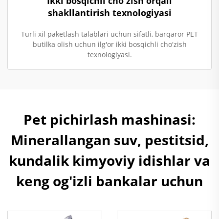
Ikki bosqichli cho'zish orqali
shakllantirish texnologiyasi
Turli xil paketlash talablari uchun sifatli, barqaror PET
butilka olish uchun ilg'or ikki bosqichli cho'zish
texnologiyasi.
Pet pichirlash mashinasi:
Minerallangan suv, pestitsid,
kundalik kimyoviy idishlar va
keng og'izli bankalar uchun