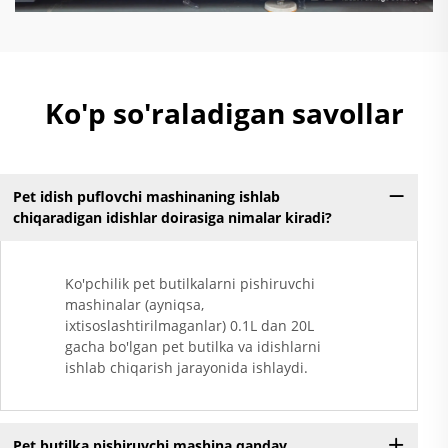
Ko'p so'raladigan savollar
Pet idish puflovchi mashinaning ishlab
chiqaradigan idishlar doirasiga nimalar kiradi?
Ko'pchilik pet butilkalarni pishiruvchi
mashinalar (ayniqsa,
ixtisoslashtirilmaganlar) 0.1L dan 20L
gacha bo'lgan pet butilka va idishlarni
ishlab chiqarish jarayonida ishlaydi.
Pet butilka pishiruvchi mashina qanday