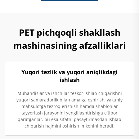
PET pichqoqli shakllash
mashinasining afzalliklari
Yuqori tezlik va yuqori aniqlikdagi
ishlash
Muhandislar va ishchilar tezkor ishlab chiqarishni
yuqori samaradorlik bilan amalga oshirish, yakuniy
mahsulotga tezroq erishish hamda shablonlar
tayyorlash jarayonini yengillashtirishga e'tibor
qaratganlar, bu esa sifatni pasaytirmasdan ishlab
chiqarish hajmini oshirish imkonini beradi.