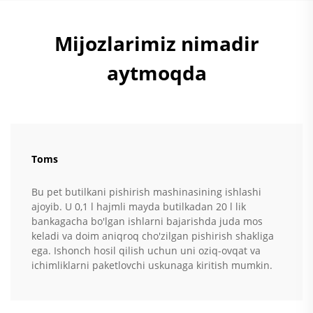
Mijozlarimiz nimadir
aytmoqda
Toms
Bu pet butilkani pishirish mashinasining ishlashi
ajoyib. U 0,1 l hajmli mayda butilkadan 20 l lik
bankagacha bo'lgan ishlarni bajarishda juda mos
keladi va doim aniqroq cho'zilgan pishirish shakliga
ega. Ishonch hosil qilish uchun uni oziq-ovqat va
ichimliklarni paketlovchi uskunaga kiritish mumkin.