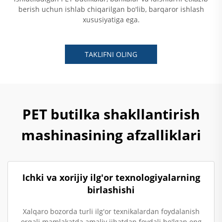
berish uchun ishlab chiqarilgan bo'lib, barqaror ishlash
xususiyatiga ega.
TAKLIFNI OLING
PET butilka shakllantirish
mashinasining afzalliklari
Ichki va xorijiy ilg'or texnologiyalarning
birlashishi
Xalqaro bozorda turli ilg'or texnikalardan foydalanish
orqali mamlakatda amaliy jihatdan foydali bo'lgan eng