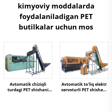
kimyoviy moddalarda
foydalaniladigan PET
butilkalar uchun mos
Avtomatik chiziqli
Avtomatik to'liq elektr
turdagi PET shishani
servoturli PET shishani
pufakli shakllash
pufakli shakllash
mashinasi
mashinasi