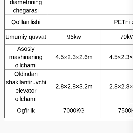
diametrining
chegarasi
Qo'llanilishi
PETni c
Umumiy quvvat
96kw
70k
Asosiy
mashinaning
4.5×2.3×2.6m
4.5×2.3
o'lchami
Oldindan
shakllantiruvchi
2.8×2.8×3.2m
2.8×2.8
elevator
o'lchami
Og'irlik
7000KG
7500