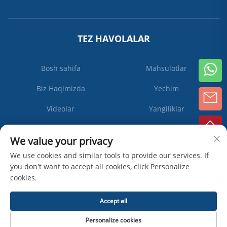
TEZ HAVOLALAR
Bosh sahifa
Mahsulotlar
Biz Haqimizda
Yechim
Videolar
Yangiliklar
Biz bilan bog'lanish
We value your privacy
We use cookies and similar tools to provide our services. If
you don't want to accept all cookies, click Personalize
Obuna
cookies.
bo'ling
Accept all
Mualliflik huquqi © Zhangjiagang Ipack Machine Co., Ltd -
Maxfiylik
Personalize cookies
siyosati