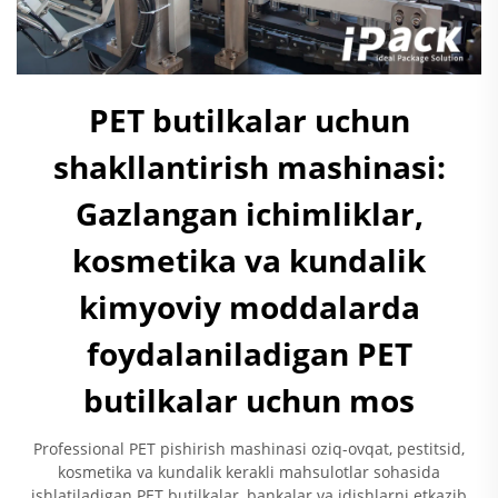
PET butilkalar uchun
shakllantirish mashinasi:
Gazlangan ichimliklar,
kosmetika va kundalik
kimyoviy moddalarda
foydalaniladigan PET
butilkalar uchun mos
Professional PET pishirish mashinasi oziq-ovqat, pestitsid,
kosmetika va kundalik kerakli mahsulotlar sohasida
ishlatiladigan PET butilkalar, bankalar va idishlarni etkazib