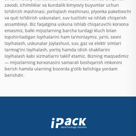
zavodi, ichimliklar va kundalik kimyoviy buyumlar uchun
to'ldirish mashinasi, yorliqlash mashinasi, plyonka paketlovchi
va quti to'ldirish uskunalari, suv tuzilishi va ishlab chiqarish
assambleyi. Biz faqatgina uskuna ishlab chiqaruvchi korxona
emasmiz, balki mijozlarning barcha turdagi kluch bilan
topshiriladigan loyihalarini ham ta'minlaymiz, ya'ni, sexni
loyihalash, uskunalar joylashuvi, suv, gaz va elektr simlari
tarmog'ini loyihalash, yorliq hamda idish shakllarini
loyihalash kabi xizmatlarni taklif etamiz. Bizning maqsadimiz
— mijozlarning korxonasini samarali boshqarish imkonini
berish hamda ularning bozorda g'olib kelishiga yordam
berishdir.