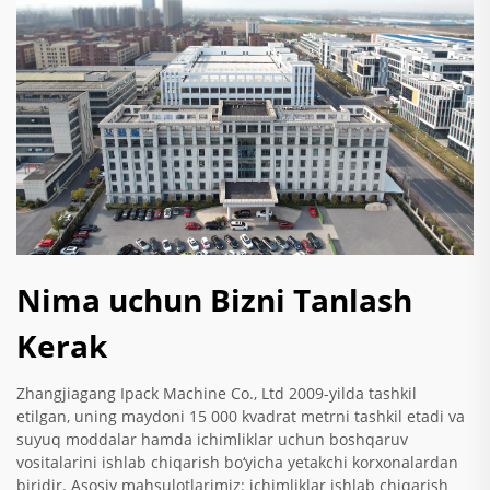
Nima uchun Bizni Tanlash
Kerak
Zhangjiagang Ipack Machine Co., Ltd 2009-yilda tashkil
etilgan, uning maydoni 15 000 kvadrat metrni tashkil etadi va
suyuq moddalar hamda ichimliklar uchun boshqaruv
vositalarini ishlab chiqarish bo‘yicha yetakchi korxonalardan
biridir. Asosiy mahsulotlarimiz: ichimliklar ishlab chiqarish