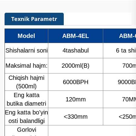
Texnik Parametr
Model
ABM-4EL
ABM-
Shishalarni soni
4tashabul
6 ta sh
Maksimal hajm:
2000ml(B)
700m
Chiqish hajmi
6000BPH
9000B
(500ml)
Eng katta
120mm
70M
butika diametri
Eng katta bo'yin
<330mm
<250
osti balandligi
Gorlovi