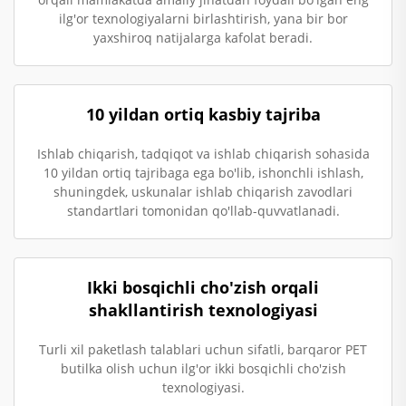
ilg'or texnologiyalarni birlashtirish, yana bir bor
yaxshiroq natijalarga kafolat beradi.
10 yildan ortiq kasbiy tajriba
Ishlab chiqarish, tadqiqot va ishlab chiqarish sohasida
10 yildan ortiq tajribaga ega bo'lib, ishonchli ishlash,
shuningdek, uskunalar ishlab chiqarish zavodlari
standartlari tomonidan qo'llab-quvvatlanadi.
Ikki bosqichli cho'zish orqali
shakllantirish texnologiyasi
Turli xil paketlash talablari uchun sifatli, barqaror PET
butilka olish uchun ilg'or ikki bosqichli cho'zish
texnologiyasi.