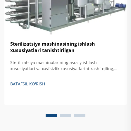
Sterilizatsiya mashinasining ishlash
xususiyatlari tanishtirilgan
Sterilizatsiya mashinalarining asosiy ishlash
xususiyatlari va xavfsizlik xususiyatlarini kashf qiling,
jumladan, avtomatik nazorat, haroratni oshirishdan
himoya qilish hamda eshikni bloklovchi tizimlar. Xavfsiz,
BATAFSIL KO'RISH
samarali qattiq akslantiruvchi sterilizatsiya qilishni
ta'minlash haqida batafsil ma'lumot oling.