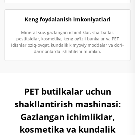
Keng foydalanish imkoniyatlari
Mineral suv, gazlangan ichimliklar, sharbatlar,
pestitsidlar, kosmetika, keng og'izli bankalar va PET
idishlar oziq-ovqat, kundalik kimyoviy moddalar va dori-
darmonlarda ishlatilishi mumkin.
PET butilkalar uchun
shakllantirish mashinasi:
Gazlangan ichimliklar,
kosmetika va kundalik