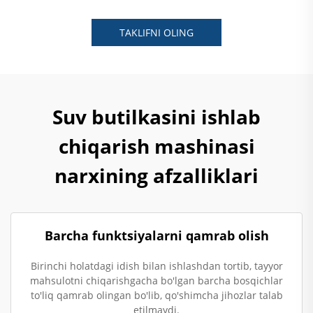
TAKLIFNI OLING
Suv butilkasini ishlab
chiqarish mashinasi
narxining afzalliklari
Barcha funktsiyalarni qamrab olish
Birinchi holatdagi idish bilan ishlashdan tortib, tayyor
mahsulotni chiqarishgacha bo'lgan barcha bosqichlar
to'liq qamrab olingan bo'lib, qo'shimcha jihozlar talab
etilmaydi.