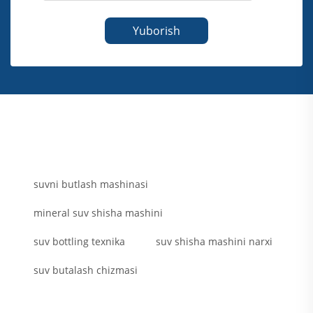
Yuborish
suvni butlash mashinasi
mineral suv shisha mashini
suv bottling texnika
suv shisha mashini narxi
suv butalash chizmasi