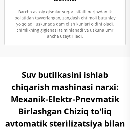
Barcha asosiy qismlar yuqori sifatli nerjovdanlik
po'latidan tayyorlangan, zanglash ehtimoli butunlay
yo'qoladi, uskunada dam olish kunlari oldini oladi,
ichimlikning gigienasi ta'minlanadi va uskuna umri
ancha uzaytiriladi.
Suv butilkasini ishlab
chiqarish mashinasi narxi:
Mexanik-Elektr-Pnevmatik
Birlashgan Chiziq to'liq
avtomatik sterilizatsiya bilan