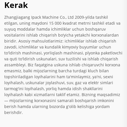
Kerak
Zhangjiagang Ipack Machine Co., Ltd 2009-yilda tashkil
etilgan, uning maydoni 15 000 kvadrat metrni tashkil etadi va
suyuq moddalar hamda ichimliklar uchun boshqaruv
vositalarini ishlab chiqarish bo‘yicha yetakchi korxonalardan
biridir. Asosiy mahsulotlarimiz: ichimliklar ishlab chiqarish
zavodi, ichimliklar va kundalik kimyoviy buyumlar uchun
to'ldirish mashinasi, yorliqlash mashinasi, plyonka paketlovchi
va quti to'ldirish uskunalari, suv tuzilishi va ishlab chiqarish
assambleyi. Biz faqatgina uskuna ishlab chiqaruvchi korxona
emasmiz, balki mijozlarning barcha turdagi kluch bilan
topshiriladigan loyihalarini ham ta'minlaymiz, ya'ni, sexni
loyihalash, uskunalar joylashuvi, suv, gaz va elektr simlari
tarmog'ini loyihalash, yorliq hamda idish shakllarini
loyihalash kabi xizmatlarni taklif etamiz. Bizning maqsadimiz
— mijozlarning korxonasini samarali boshqarish imkonini
berish hamda ularning bozorda g'olib kelishiga yordam
berishdir.