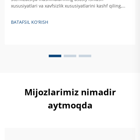
xususiyatlari va xavfsizlik xususiyatlarini kashf qiling,
jumladan, avtomatik nazorat, haroratni oshirishdan
himoya qilish hamda eshikni bloklovchi tizimlar. Xavfsiz,
BATAFSIL KO'RISH
samarali qattiq akslantiruvchi sterilizatsiya qilishni
ta'minlash haqida batafsil ma'lumot oling.
Mijozlarimiz nimadir
aytmoqda