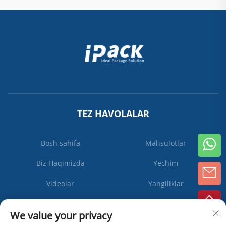
TEZ HAVOLALAR
Bosh sahifa
Mahsulotlar
Biz Haqimizda
Yechim
Videolar
Yangiliklar
Biz bilan bog'lanish
We value your privacy