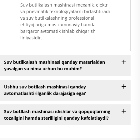
Suv butilkalash mashinasi mexanik, elektr
va pnevmatik texnologiyalarni birlashtiradi
va suv butilkalashning professional
ehtiyojlariga mos zamonaviy hamda
barqaror avtomatik ishlab chiqarish
liniyasidir.
Suv butilkalash mashinasi qanday materialdan
yasalgan va nima uchun bu muhim?
Ushbu suv botllash mashinasi qanday
avtomatlashtirilganlik darajasiga ega?
Suv botllash mashinasi idishlar va qopqoqlarning
tozaligini hamda sterilligini qanday kafolatlaydi?