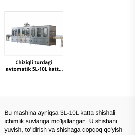
Chiziqli turdagi
avtomatik 5L-10L katta
shishalarni 3 in 1 suv
to'ldirish mashinasi
Bu mashina ayniqsa 3L-10L katta shishali
ichimlik suvlariga mo'ljallangan. U shishani
yuvish, to'ldirish va shishaga qopqoq qo'yish