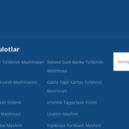
lotlar
r To'ldirish Mashinalari
Baland Suvli Banka To'ldirish
Mashinasi
 Yuvish Mashinasini
Gable Topli Karton To'ldirish
Mashinasi
ash Sistemi
Ichimlik Tayyorlash Tizimi
h Mashinasi
Uzatish Mashini
lov Mashini
Injektsiya Formlash Mashini