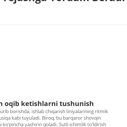
n oqib ketishlarni tushunish
rib borishda, ishlab chiqarish liniyalarining ritmik
siqa kabi tuyuladi. Biroq, bu barqaror shovqin
 ko‘pincha yashirin qoladi. Sutli ichimlik to‘ldirish