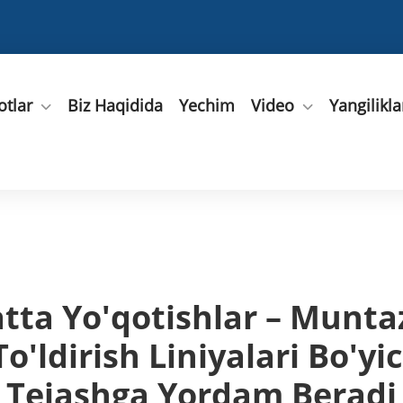
tlar
Biz Haqidida
Yechim
Video
Yangilikla
Katta Yo'qotishlar – Mun
o'ldirish Liniyalari Bo'y
Tejashga Yordam Beradi