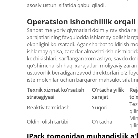
asosiy ustuni sifatida qabul qiladi.
Operatsion ishonchlilik orqal
Sanoat me'yoriy qiymatlari doimiy ravishda reja
xarajatlarining favqulodda ishlamay qolishlarga
ekanligini ko'rsatadi. Agar sharbat to'ldirish
ishlamay qolsa, zararlar almashtirish qismlarida
kechikishlari, sarflangan xom ashyo, savdo do'
qo'shimcha ish haqi xarajatlari moliyaviy zarar
ustuvorlik beradigan zavod direktorlari o'z foyd
iste'molchilar uchun barqaror mahsulot sifatini
Texnik xizmat ko'rsatish
O'rtacha yillik
Rej
strategiyasi
xarajat
to'
Tez
Reaktiv ta'mirlash
Yuqori
qil
Min
Oldini olish tartibi
O'rtacha
qil
IPack tomonidan muhandislik a'lo