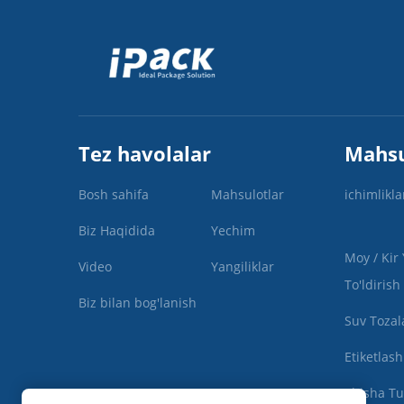
Tez havolalar
Mahsu
Bosh sahifa
Mahsulotlar
ichimlikla
Biz Haqidida
Yechim
Moy / Kir
Video
Yangiliklar
To'ldirish
Biz bilan bog'lanish
Suv Tozal
Etiketlas
Shisha Tu