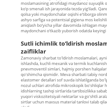
moslamasining atrofidagi maydanoz suyuqlik oqis
ko‘p smenali ish jarayonida tezda yig‘iladi. Qan
qolsa yoki maydonchalar oqishi e’tiborga olinm
ashyo sarfiga va potentsial gigiena mos kelishli
aniqlash bo‘yicha yillar davomida ishlagan may
maydonchani o‘tkazib yuborish odatda keyingi oy
Sutli ichimlik to‘ldirish mosl
zaifliklar
Zamonaviy sharbat to'ldirish moslamalari, ayniq
ishlashda, kuchli mexanik va termik kuchlanis
pnevmoventil simlari, hajmiy porshen halqalari 
qo'shimcha qismidir. Meva sharbati tabiiy nordo
elastomer detallari sof suvda ishlatilganda bo'l
nozul uchlari atrofida mikroskopik bo'shliqlar ho
idishlarning tashqi sirtlarida tartibsizlikka saba
yuqori viskozitetsiyali nektarlar va go'shtli ar
sirtlar uchun maxsus material tanlovi talab qilad