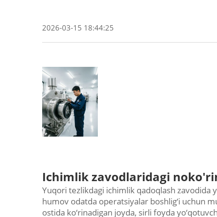
2026-03-15 18:44:25
Ichimlik zavodlaridagi noko'ri
Yuqori tezlikdagi ichimlik qadoqlash zavodida yu
humov odatda operatsiyalar boshlig‘i uchun mu
ostida ko‘rinadigan joyda, sirli foyda yo‘qotuvchi