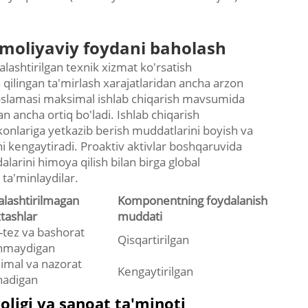
i moliyaviy foydani baholash
lashtirilgan texnik xizmat ko'rsatish
 qilingan ta'mirlash xarajatlaridan ancha arzon
 moslamasi maksimal ishlab chiqarish mavsumida
n ancha ortiq bo'ladi. Ishlab chiqarish
konlariga yetkazib berish muddatlarini boyish va
ni kengaytiradi. Proaktiv aktivlar boshqaruvida
alarini himoya qilish bilan birga global
 ta'minlaydilar.
alashtirilmagan
Komponentning foydalanish
xtashlar
muddati
-tez va bashorat
Qisqartirilgan
inmaydigan
imal va nazorat
Kengaytirilgan
inadigan
ligi va sanoat ta'minoti