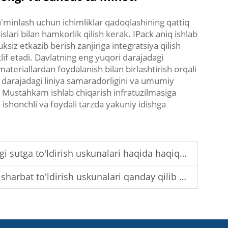
a'minlash uchun ichimliklar qadoqlashining qattiq
lari bilan hamkorlik qilish kerak. IPack aniq ishlab
siz etkazib berish zanjiriga integratsiya qilish
klif etadi. Davlatning eng yuqori darajadagi
ateriallardan foydalanish bilan birlashtirish orqali
i darajadagi liniya samaradorligini va umumiy
i. Mustahkam ishlab chiqarish infratuzilmasiga
q, ishonchli va foydali tarzda yakuniy idishga
'ldirish uskunalari haqida haqiqatan ham nima o'ylaydi
ari qanday qilib go'shtcha, tolacha va tabiiy ingredientlarni qayta ishlaydi