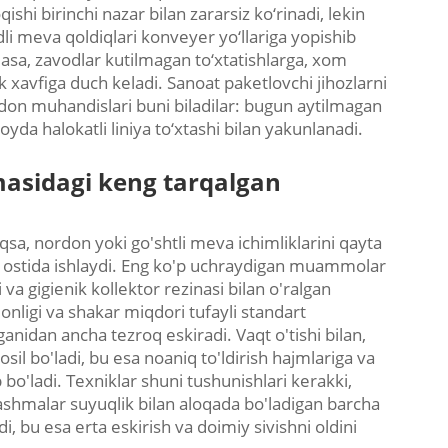
hi birinchi nazar bilan zararsiz ko‘rinadi, lekin
dli meva qoldiqlari konveyer yo‘llariga yopishib
asa, zavodlar kutilmagan to‘xtatishlarga, xom
k xavfiga duch keladi. Sanoat paketlovchi jihozlarni
don muhandislari buni biladilar: bugun aytilmagan
da halokatli liniya to‘xtashi bilan yakunlanadi.
amasidagi keng tarqalgan
sa, nordon yoki go'shtli meva ichimliklarini qayta
h ostida ishlaydi. Eng ko'p uchraydigan muammolar
va gigienik kollektor rezinasi bilan o'ralgan
nligi va shakar miqdori tufayli standart
ganidan ancha tezroq eskiradi. Vaqt o'tishi bilan,
sil bo'ladi, bu esa noaniq to'ldirish hajmlariga va
b bo'ladi. Texniklar shuni tushunishlari kerakki,
alashmalar suyuqlik bilan aloqada bo'ladigan barcha
i, bu esa erta eskirish va doimiy sivishni oldini