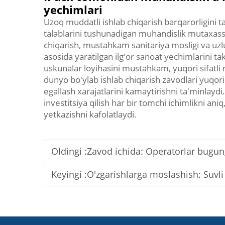
yechimlari
Uzoq muddatli ishlab chiqarish barqarorligini t
talablarini tushunadigan muhandislik mutaxassis
chiqarish, mustahkam sanitariya mosligi va uzluk
asosida yaratilgan ilg'or sanoat yechimlarini ta
uskunalar loyihasini mustahkam, yuqori sifatli m
dunyo bo'ylab ishlab chiqarish zavodlari yuqor
egallash xarajatlarini kamaytirishni ta'minlayd
investitsiya qilish har bir tomchi ichimlikni ani
yetkazishni kafolatlaydi.
Oldingi :
Zavod ichida: Operatorlar bugungi sutga to
Keyingi :
O'zgarishlarga moslashish: Suvli sharbat to'ldirish uskunal