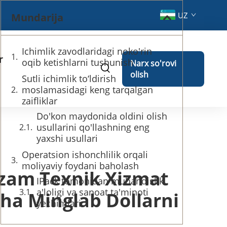
UZ
Mundarija
Ichimlik zavodlaridagi noko'rin
r
oqib ketishlarni tushunish
Narx so'rovi
olish
Sutli ichimlik to‘ldirish
moslamasidagi keng tarqalgan
zaifliklar
Do'kon maydonida oldini olish
usullarini qo'llashning eng
yaxshi usullari
Operatsion ishonchlilik orqali
moliyaviy foydani baholash
tazam Texnik Xizmat
IPack tomonidan muhandislik
a'loligi va sanoat ta'minoti
icha Minglab Dollarni
yechimlari