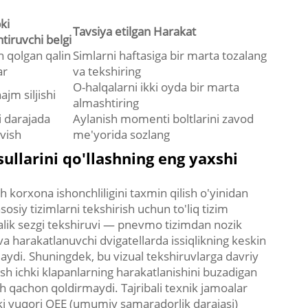
ki
Tavsiya etilgan Harakat
tiruvchi belgi
 qolgan qalin
Simlarni haftasiga bir marta tozalang
ar
va tekshiring
O-halqalarni ikki oyda bir marta
ajm siljishi
almashtiring
li darajada
Aylanish momenti boltlarini zavod
ivish
me'yorida sozlang
ullarini qo'llashning eng yaxshi
sh korxona ishonchliligini taxmin qilish o'yinidan
sosiy tizimlarni tekshirish uchun to'liq tizim
qalik sezgi tekshiruvi — pnevmo tizimdan nozik
 va harakatlanuvchi dvigatellarda issiqlikning keskin
laydi. Shuningdek, bu vizual tekshiruvlarga davriy
ish ichki klapanlarning harakatlanishini buzadigan
ch qachon qoldirmaydi. Tajribali texnik jamoalar
alki yuqori OEE (umumiy samaradorlik darajasi)