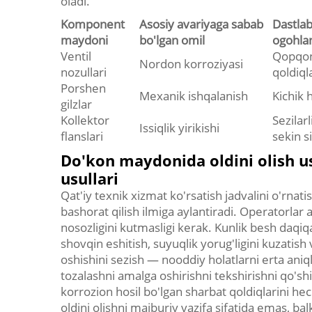
oladi.
Komponent
Asosiy avariyaga sabab
Dastlab
maydoni
bo'lgan omil
ogohlan
Ventil
Qopqon
Nordon korroziyasi
nozullari
qoldiql
Porshen
Mexanik ishqalanish
Kichik h
gilzlar
Kollektor
Sezilar
Issiqlik yirikishi
flanslari
sekin s
Do'kon maydonida oldini olish us
usullari
Qat'iy texnik xizmat ko'rsatish jadvalini o'rnati
bashorat qilish ilmiga aylantiradi. Operatorlar a
nosozligini kutmasligi kerak. Kunlik besh daqi
shovqin eshitish, suyuqlik yorug'ligini kuzatish
oshishini sezish — nooddiy holatlarni erta aniq
tozalashni amalga oshirishni tekshirishni qo'sh
korrozion hosil bo'lgan sharbat qoldiqlarini he
oldini olishni majburiy vazifa sifatida emas, b