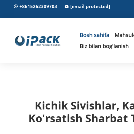
+8615262309703
[email protected]
Bosh sahifa
Mahsulo
Biz bilan bog'lanish
Kichik Sivishlar, 
Ko'rsatish Sharbat T