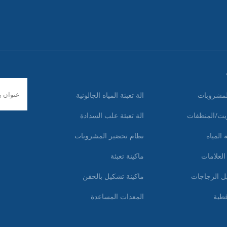
المشروبات
الة تعبئة المياه الجالونية
لزيت/المنظفات
الة تعبئة علب السدادة
المياه
نظام تحضير المشروبات
العلامات
ماكينة تعبئة
ل الزجاجات
ماكينة تشكيل بالحقن
غطية
المعدات المساعدة