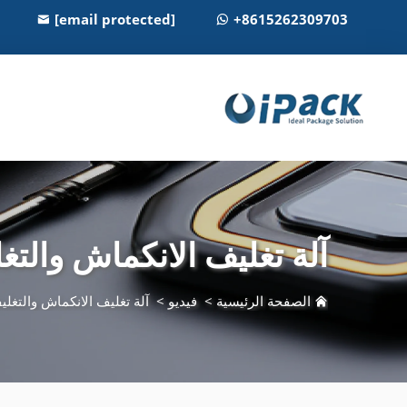
[email protected]
+8615262309703
آلة تغليف الانكماش والتغ
الصفحة الرئيسية
>
فيديو
>
آلة تغليف الانكماش والتغلي