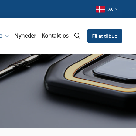
DA
o
Nyheder
Kontakt os
Få et tilbud