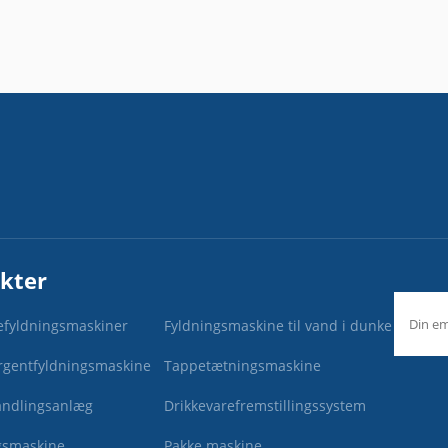
kter
efyldningsmaskiner
Fyldningsmaskine til vand i dunke
rgentfyldningsmaskine
Tappetætningsmaskine
ndlingsanlæg
Drikkevarefremstillingssystem
smaskine
Pakke maskine