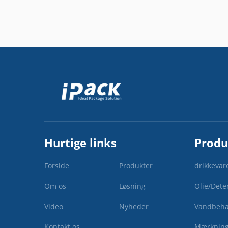
Hurtige links
Produ
Forside
Produkter
drikkevar
Om os
Løsning
Olie/Dete
Video
Nyheder
Vandbeha
Kontakt os
Mærkning